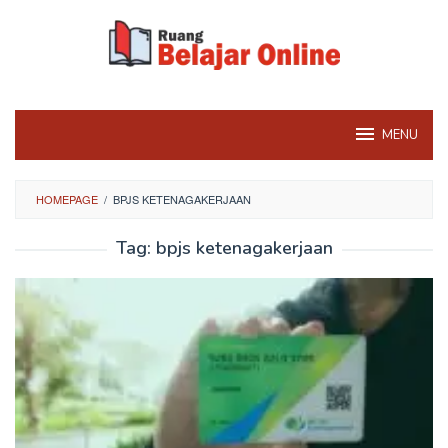
Skip
to
content
MENU
HOMEPAGE
/
BPJS KETENAGAKERJAAN
Tag:
bpjs ketenagakerjaan