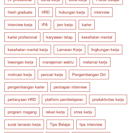
fresh graduate
HRD
hubungan kerja
interview
interview kerja
IPA
jam kerja
karier
karier profesional
karyawan tetap
kesehatan mental
kesehatan mental kerja
Lamaran Kerja
lingkungan kerja
lowongan kerja
manajemen waktu
melamar kerja
motivasi kerja
pencari kerja
Pengembangan Diri
pengembangan karier
persiapan interview
pertanyaan HRD
platform pembelajaran
produktivitas kerja
program magang
rekan kerja
stres kerja
surat lamaran kerja
Tips Belajar
tips interview