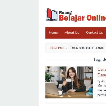
Skip
to
content
Home
About Us
Contact Us
HOMEPAGE
/
DESAIN GRAFIS FREELANCE
Tag:
d
Cara
Desa
By
Ara
Memul
menye
pemul