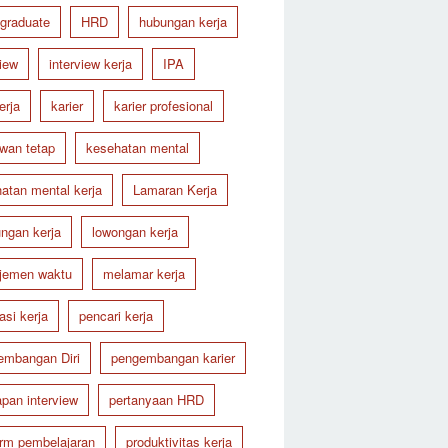
 graduate
HRD
hubungan kerja
view
interview kerja
IPA
erja
karier
karier profesional
wan tetap
kesehatan mental
atan mental kerja
Lamaran Kerja
ungan kerja
lowongan kerja
jemen waktu
melamar kerja
asi kerja
pencari kerja
embangan Diri
pengembangan karier
apan interview
pertanyaan HRD
orm pembelajaran
produktivitas kerja