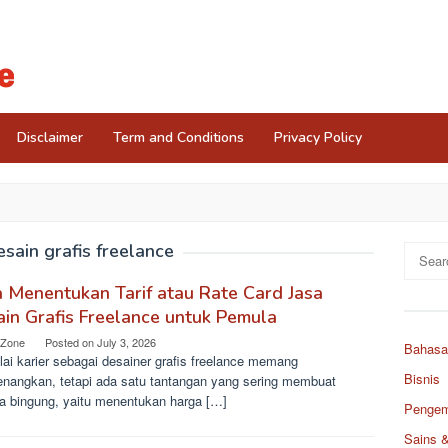
Disclaimer
Term and Conditions
Privacy Policy
esain grafis freelance
Search
for:
 Menentukan Tarif atau Rate Card Jasa
in Grafis Freelance untuk Pemula
 Zone
Posted on
July 3, 2026
Bahasa
ai karier sebagai desainer grafis freelance memang
Bisnis
nangkan, tetapi ada satu tantangan yang sering membuat
a bingung, yaitu menentukan harga […]
Pengemb
Sains 