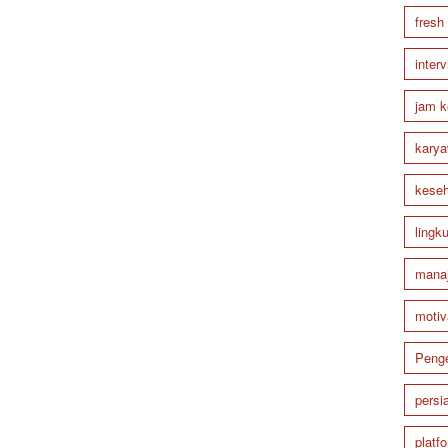
fresh
inter
jam k
karya
keseh
lingk
mana
motiv
Peng
persi
platf