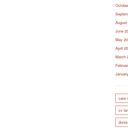
Octobe
Septem
August
June 2
May 20
April 2
March 
Februa
Januar
cara
cv la
dunia