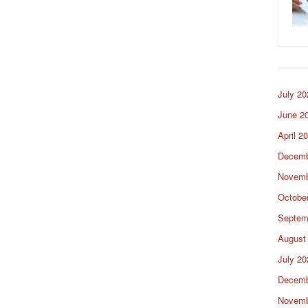
July 20
June 2
April 2
Decemb
Novemb
Octobe
Septem
August
July 20
Decemb
Novemb