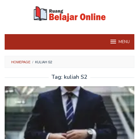
Skip
to
content
MENU
HOMEPAGE
/
KULIAH S2
Tag:
kuliah S2