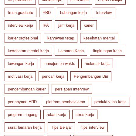
fresh graduate
HRD
hubungan kerja
interview
interview kerja
IPA
jam kerja
karier
karier profesional
karyawan tetap
kesehatan mental
kesehatan mental kerja
Lamaran Kerja
lingkungan kerja
lowongan kerja
manajemen waktu
melamar kerja
motivasi kerja
pencari kerja
Pengembangan Diri
pengembangan karier
persiapan interview
pertanyaan HRD
platform pembelajaran
produktivitas kerja
program magang
rekan kerja
stres kerja
surat lamaran kerja
Tips Belajar
tips interview