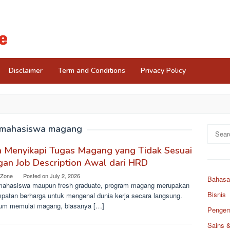
Disclaimer
Term and Conditions
Privacy Policy
mahasiswa magang
Search
for:
a Menyikapi Tugas Magang yang Tidak Sesuai
an Job Description Awal dari HRD
 Zone
Posted on
July 2, 2026
Bahasa
mahasiswa maupun fresh graduate, program magang merupakan
Bisnis
patan berharga untuk mengenal dunia kerja secara langsung.
um memulai magang, biasanya […]
Pengemb
Sains 