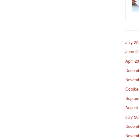
July 20
June 2
April 2
Decemb
Novemb
Octobe
Septem
August
July 20
Decemb
Novemb