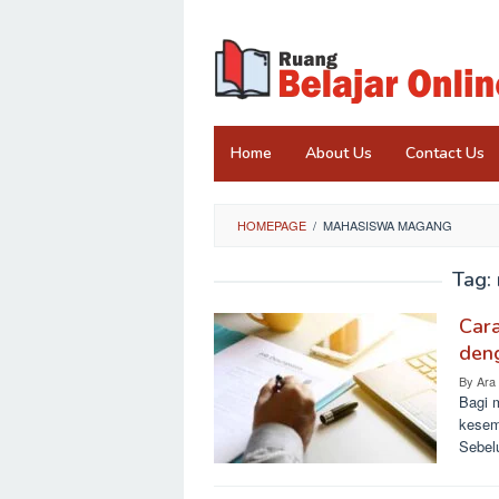
Skip
to
content
Home
About Us
Contact Us
HOMEPAGE
/
MAHASISWA MAGANG
Tag:
Car
deng
By
Ara
Bagi 
kesem
Sebel