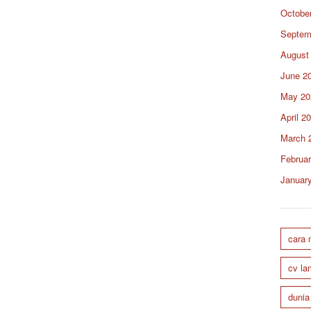
Octobe
Septem
August
June 2
May 20
April 2
March 
Februa
Januar
cara
cv la
dunia