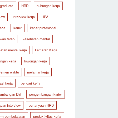
 graduate
HRD
hubungan kerja
view
interview kerja
IPA
erja
karier
karier profesional
wan tetap
kesehatan mental
atan mental kerja
Lamaran Kerja
ungan kerja
lowongan kerja
jemen waktu
melamar kerja
asi kerja
pencari kerja
embangan Diri
pengembangan karier
apan interview
pertanyaan HRD
orm pembelajaran
produktivitas kerja