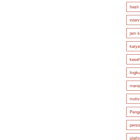
fresh
inter
jam k
karya
keseh
lingk
mana
motiv
Peng
persi
platf