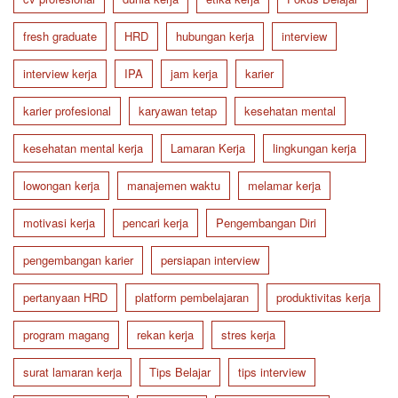
fresh graduate
HRD
hubungan kerja
interview
interview kerja
IPA
jam kerja
karier
karier profesional
karyawan tetap
kesehatan mental
kesehatan mental kerja
Lamaran Kerja
lingkungan kerja
lowongan kerja
manajemen waktu
melamar kerja
motivasi kerja
pencari kerja
Pengembangan Diri
pengembangan karier
persiapan interview
pertanyaan HRD
platform pembelajaran
produktivitas kerja
program magang
rekan kerja
stres kerja
surat lamaran kerja
Tips Belajar
tips interview