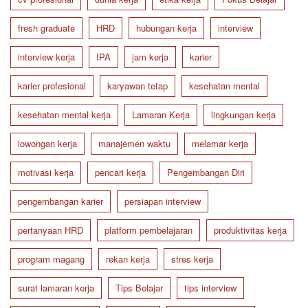
fresh graduate
HRD
hubungan kerja
interview
interview kerja
IPA
jam kerja
karier
karier profesional
karyawan tetap
kesehatan mental
kesehatan mental kerja
Lamaran Kerja
lingkungan kerja
lowongan kerja
manajemen waktu
melamar kerja
motivasi kerja
pencari kerja
Pengembangan Diri
pengembangan karier
persiapan interview
pertanyaan HRD
platform pembelajaran
produktivitas kerja
program magang
rekan kerja
stres kerja
surat lamaran kerja
Tips Belajar
tips interview