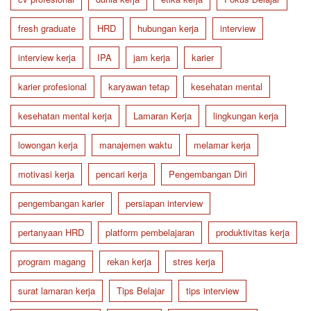
fresh graduate
HRD
hubungan kerja
interview
interview kerja
IPA
jam kerja
karier
karier profesional
karyawan tetap
kesehatan mental
kesehatan mental kerja
Lamaran Kerja
lingkungan kerja
lowongan kerja
manajemen waktu
melamar kerja
motivasi kerja
pencari kerja
Pengembangan Diri
pengembangan karier
persiapan interview
pertanyaan HRD
platform pembelajaran
produktivitas kerja
program magang
rekan kerja
stres kerja
surat lamaran kerja
Tips Belajar
tips interview