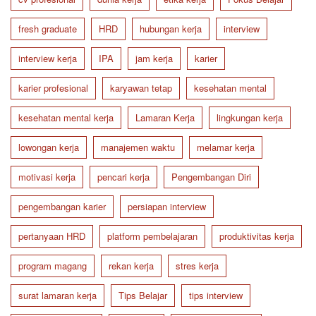
fresh graduate
HRD
hubungan kerja
interview
interview kerja
IPA
jam kerja
karier
karier profesional
karyawan tetap
kesehatan mental
kesehatan mental kerja
Lamaran Kerja
lingkungan kerja
lowongan kerja
manajemen waktu
melamar kerja
motivasi kerja
pencari kerja
Pengembangan Diri
pengembangan karier
persiapan interview
pertanyaan HRD
platform pembelajaran
produktivitas kerja
program magang
rekan kerja
stres kerja
surat lamaran kerja
Tips Belajar
tips interview