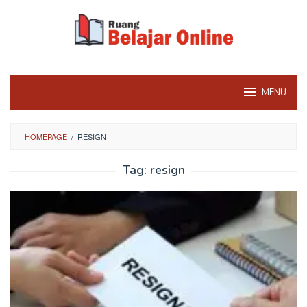
Skip
to
content
MENU
HOMEPAGE
/
RESIGN
Tag:
resign