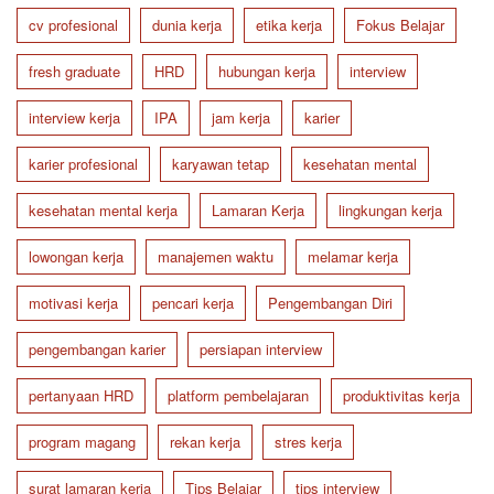
cv profesional
dunia kerja
etika kerja
Fokus Belajar
fresh graduate
HRD
hubungan kerja
interview
interview kerja
IPA
jam kerja
karier
karier profesional
karyawan tetap
kesehatan mental
kesehatan mental kerja
Lamaran Kerja
lingkungan kerja
lowongan kerja
manajemen waktu
melamar kerja
motivasi kerja
pencari kerja
Pengembangan Diri
pengembangan karier
persiapan interview
pertanyaan HRD
platform pembelajaran
produktivitas kerja
program magang
rekan kerja
stres kerja
surat lamaran kerja
Tips Belajar
tips interview