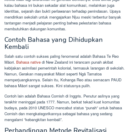
kalau bahasa ini bukan sekadar alat komunikasi, melainkan juga
identitas, sejarah dan bukti perlawanan terhadap penindasan. Upaya
mendirikan sekolah untuk mengajarkan N|uu meski terbentur banyak
tantangan menjadi pelajaran penting bahwa pelestarian bahasa
membutuhkan dukungan komunitas.
Contoh Bahasa yang Dihidupkan
Kembali
Salah satu contoh sukses paling fenomenal adalah Bahasa Te Reo
Māori.
Bahasa native
di New Zealand ini terancam punah akibat
kebijakan asimilasi pemerintah kolonial, termasuk larangan di sekolah.
Namun, Gerakan masyarakat Māori seperti Ngā Tamatoa
memperjuangkannya. Selain itu, Kohanga Reo atau semacam PAUD
bahasa Māori sangat sukses. Kini statusnya pulih.
Contoh lain adalah Bahasa Cornish di Inggris. Penutur aslinya yang
terakhir meninggal pada 1777. Namun, berkat tekad kuat komunitas
budaya, pada 2010 UNESCO mencabut status “punah” untuk bahasa
Cornish dan mengkategorikannya sebagai bahasa yang sedang
mengalami “kebangkitan kembali”.
Perbandingan Metode Revitalisasi