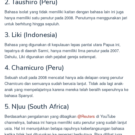
2. Taushiro (Peru)
Bahasa isolat yang tidak memiliki kaitan dengan bahasa lain ini juga
hanya memiliki satu penutur pada 2008. Penuturnya menggunakan jari
untuk berhitung hingga sepuluh.
3. Liki (Indonesia)
Bahasa yang digunakan di kepulauan lepas pantai utara Papua ini,
tepatnya di daerah Sarmi, hanya memiliki lima penutur pada 2007.
Dahulu, Liki digunakan oleh pejabat gereja setempat.
4. Chamicuro (Peru)
Sebuah studi pada 2008 mencatat hanya ada delapan orang penutur
Chamicuro dan semuanya sudah berusia lanjut. Tidak ada lagi anak-
anak yang mempelajarinya karena mereka telah beralih sepenuhnya ke
bahasa Spanyol.
5. N|uu (South Africa)
Berdasarkan pengalaman yang dibagikan
@Reuters
di YouTube
channelnya, bahasa ini hanya memiliki satu penutur yang sudah lanjut
usia. Hal ini menunjukkan betapa rapuhnya keberlangsungan bahasa
ketika tidak lagi diturunkan ke generasi berikutnya. Bisa dilihat juga