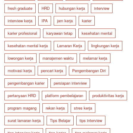
fresh graduate
HRD
hubungan kerja
interview
interview kerja
IPA
jam kerja
karier
karier profesional
karyawan tetap
kesehatan mental
kesehatan mental kerja
Lamaran Kerja
lingkungan kerja
lowongan kerja
manajemen waktu
melamar kerja
motivasi kerja
pencari kerja
Pengembangan Diri
pengembangan karier
persiapan interview
pertanyaan HRD
platform pembelajaran
produktivitas kerja
program magang
rekan kerja
stres kerja
surat lamaran kerja
Tips Belajar
tips interview
tips interview kerja
tips karier
tips melamar kerja