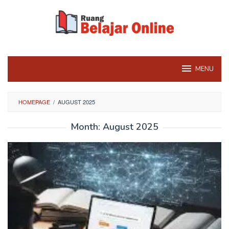
Skip
to
content
MENU
HOMEPAGE
/
AUGUST 2025
Month:
August 2025