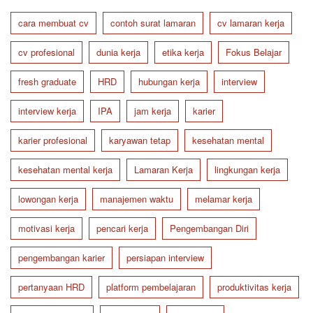
cara membuat cv
contoh surat lamaran
cv lamaran kerja
cv profesional
dunia kerja
etika kerja
Fokus Belajar
fresh graduate
HRD
hubungan kerja
interview
interview kerja
IPA
jam kerja
karier
karier profesional
karyawan tetap
kesehatan mental
kesehatan mental kerja
Lamaran Kerja
lingkungan kerja
lowongan kerja
manajemen waktu
melamar kerja
motivasi kerja
pencari kerja
Pengembangan Diri
pengembangan karier
persiapan interview
pertanyaan HRD
platform pembelajaran
produktivitas kerja