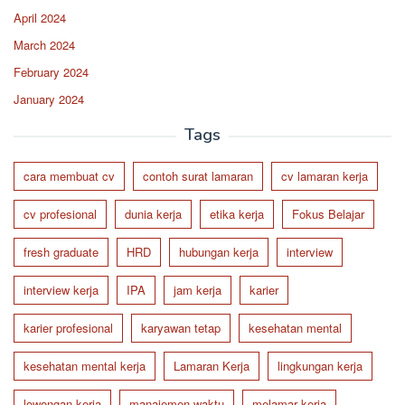
April 2024
March 2024
February 2024
January 2024
Tags
cara membuat cv
contoh surat lamaran
cv lamaran kerja
cv profesional
dunia kerja
etika kerja
Fokus Belajar
fresh graduate
HRD
hubungan kerja
interview
interview kerja
IPA
jam kerja
karier
karier profesional
karyawan tetap
kesehatan mental
kesehatan mental kerja
Lamaran Kerja
lingkungan kerja
lowongan kerja
manajemen waktu
melamar kerja