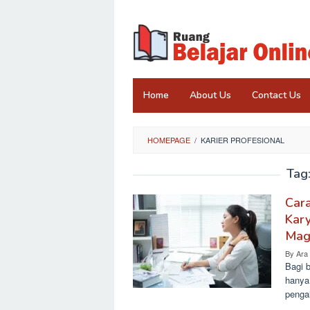
Skip
to
content
Home
About Us
Contact Us
HOMEPAGE
/
KARIER PROFESIONAL
Tag
Car
Kar
Mag
By
Ara
Bagi 
hanya
penga