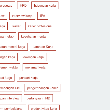
 graduate
HRD
hubungan kerja
view
interview kerja
IPA
erja
karier
karier profesional
wan tetap
kesehatan mental
atan mental kerja
Lamaran Kerja
ungan kerja
lowongan kerja
jemen waktu
melamar kerja
asi kerja
pencari kerja
embangan Diri
pengembangan karier
apan interview
pertanyaan HRD
orm pembelajaran
produktivitas kerja