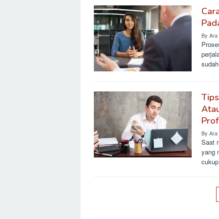
Cara
Pada
By
Ara
Prose
perja
sudah 
Tip
Atau
Prof
By
Ara
Saat 
yang 
cukup