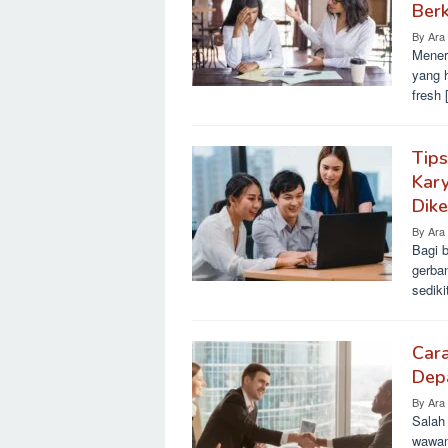
Ber
By
Ara
Mener
yang h
fresh 
Tips
Kary
Dike
By
Ara
Bagi 
gerba
sedik
Car
Depa
By
Ara
Salah
wawan