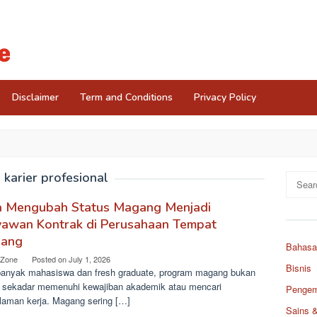
Disclaimer
Term and Conditions
Privacy Policy
:
karier profesional
Search
for:
a Mengubah Status Magang Menjadi
yawan Kontrak di Perusahaan Tempat
ang
Bahasa
 Zone
Posted on
July 1, 2026
Bisnis
banyak mahasiswa dan fresh graduate, program magang bukan
 sekadar memenuhi kewajiban akademik atau mencari
Pengemb
laman kerja. Magang sering […]
Sains 