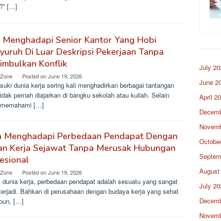
?” […]
s Menghadapi Senior Kantor Yang Hobi
uruh Di Luar Deskripsi Pekerjaan Tanpa
imbulkan Konflik
July 20
 Zone
Posted on
June 19, 2026
June 2
uki dunia kerja sering kali menghadirkan berbagai tantangan
idak pernah diajarkan di bangku sekolah atau kuliah. Selain
April 2
 memahami […]
Decemb
Novemb
a Menghadapi Perbedaan Pendapat Dengan
Octobe
an Kerja Sejawat Tanpa Merusak Hubungan
Septem
esional
August
 Zone
Posted on
June 19, 2026
 dunia kerja, perbedaan pendapat adalah sesuatu yang sangat
July 20
 terjadi. Bahkan di perusahaan dengan budaya kerja yang sehat
Decemb
pun, […]
Novemb