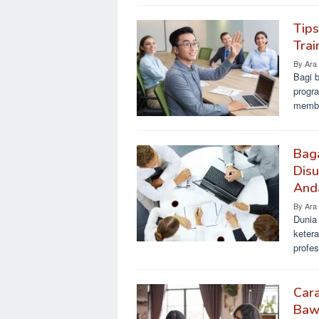
Tip
Trai
By
Ara
Bagi 
progr
memba
Bag
Disu
And
By
Ara
Dunia 
keter
profes
Cara
Bawa