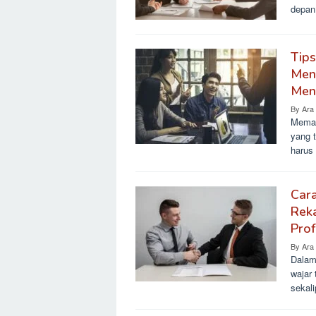
depan
Tip
Meny
Men
By
Ara
Memas
yang t
harus
Car
Rek
Prof
By
Ara
Dalam
wajar
sekali