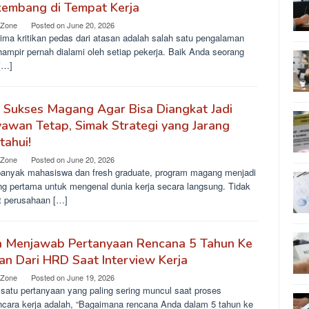
kembang di Tempat Kerja
 Zone
Posted on
June 20, 2026
ima kritikan pedas dari atasan adalah salah satu pengalaman
ampir pernah dialami oleh setiap pekerja. Baik Anda seorang
[…]
 Sukses Magang Agar Bisa Diangkat Jadi
awan Tetap, Simak Strategi yang Jarang
tahui!
 Zone
Posted on
June 20, 2026
banyak mahasiswa dan fresh graduate, program magang menjadi
ng pertama untuk mengenal dunia kerja secara langsung. Tidak
it perusahaan […]
a Menjawab Pertanyaan Rencana 5 Tahun Ke
n Dari HRD Saat Interview Kerja
 Zone
Posted on
June 19, 2026
 satu pertanyaan yang paling sering muncul saat proses
cara kerja adalah, “Bagaimana rencana Anda dalam 5 tahun ke