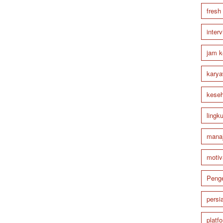
fresh
inter
jam k
karya
keseh
lingk
mana
motiv
Peng
persi
platf