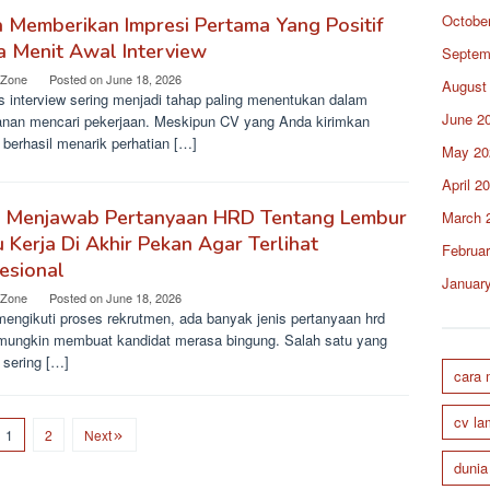
Octobe
 Memberikan Impresi Pertama Yang Positif
 Menit Awal Interview
Septem
 Zone
Posted on
June 18, 2026
August
s interview sering menjadi tahap paling menentukan dalam
June 2
lanan mencari pekerjaan. Meskipun CV yang Anda kirimkan
berhasil menarik perhatian […]
May 20
April 2
s Menjawab Pertanyaan HRD Tentang Lembur
March 
 Kerja Di Akhir Pekan Agar Terlihat
Februa
esional
Januar
 Zone
Posted on
June 18, 2026
mengikuti proses rekrutmen, ada banyak jenis pertanyaan hrd
mungkin membuat kandidat merasa bingung. Salah satu yang
 sering […]
cara
cv la
1
2
Next
dunia