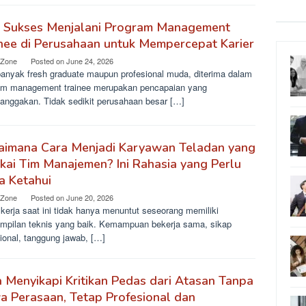
s Sukses Menjalani Program Management
nee di Perusahaan untuk Mempercepat Karier
 Zone
Posted on
June 24, 2026
banyak fresh graduate maupun profesional muda, diterima dalam
am management trainee merupakan pencapaian yang
nggakan. Tidak sedikit perusahaan besar […]
aimana Cara Menjadi Karyawan Teladan yang
kai Tim Manajemen? Ini Rahasia yang Perlu
a Ketahui
 Zone
Posted on
June 20, 2026
kerja saat ini tidak hanya menuntut seseorang memiliki
ampilan teknis yang baik. Kemampuan bekerja sama, sikap
ional, tanggung jawab, […]
 Menyikapi Kritikan Pedas dari Atasan Tanpa
 Perasaan, Tetap Profesional dan