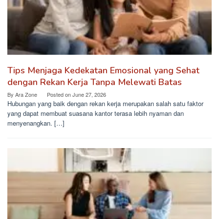
Tips Menjaga Kedekatan Emosional yang Sehat
dengan Rekan Kerja Tanpa Melewati Batas
By
Ara Zone
Posted on
June 27, 2026
Hubungan yang baik dengan rekan kerja merupakan salah satu faktor
yang dapat membuat suasana kantor terasa lebih nyaman dan
menyenangkan. […]