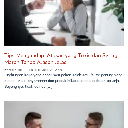
Tips Menghadapi Atasan yang Toxic dan Sering
Marah Tanpa Alasan Jelas
By
Ara Zone
Posted on
June 25, 2026
Lingkungan kerja yang sehat merupakan salah satu faktor penting yang
menentukan kenyamanan dan produktivitas seseorang dalam bekerja.
Sayangnya, tidak semua […]