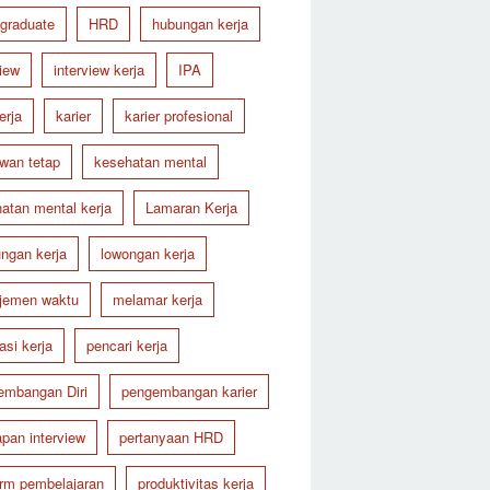
 graduate
HRD
hubungan kerja
view
interview kerja
IPA
erja
karier
karier profesional
wan tetap
kesehatan mental
atan mental kerja
Lamaran Kerja
ungan kerja
lowongan kerja
jemen waktu
melamar kerja
asi kerja
pencari kerja
embangan Diri
pengembangan karier
apan interview
pertanyaan HRD
orm pembelajaran
produktivitas kerja