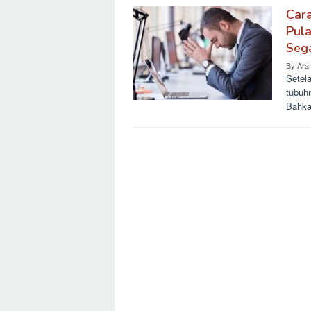
Car
Pula
Seg
By
Ara
Setela
tubuhn
Bahka