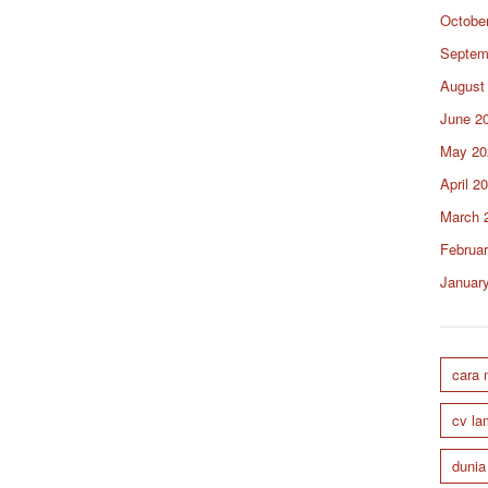
Octobe
Septem
August
June 2
May 20
April 2
March 
Februa
Januar
cara
cv la
dunia