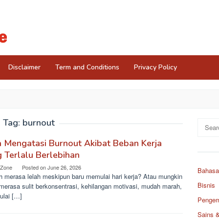
Disclaimer
Term and Conditions
Privacy Policy
Tag:
burnout
Search
for:
 Mengatasi Burnout Akibat Beban Kerja
 Terlalu Berlebihan
 Zone
Posted on
June 26, 2026
Bahasa
h merasa lelah meskipun baru memulai hari kerja? Atau mungkin
Bisnis
merasa sulit berkonsentrasi, kehilangan motivasi, mudah marah,
ulai […]
Pengemb
Sains 