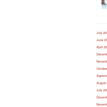
July 20
June 2
April 2
Decemb
Novemb
Octobe
Septem
August
July 20
Decemb
Novemb