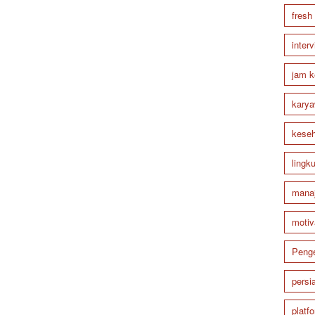
fresh
inter
jam k
karya
keseh
lingk
mana
motiv
Peng
persi
platf