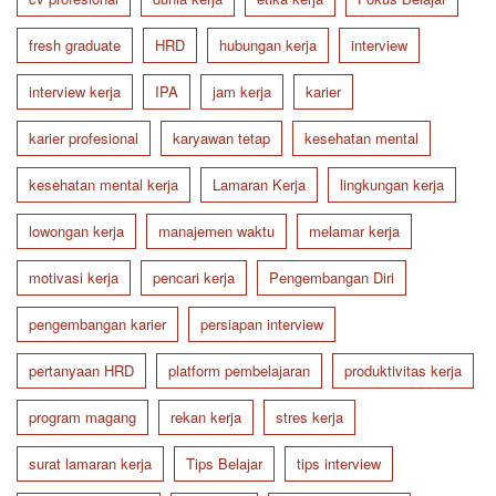
fresh graduate
HRD
hubungan kerja
interview
interview kerja
IPA
jam kerja
karier
karier profesional
karyawan tetap
kesehatan mental
kesehatan mental kerja
Lamaran Kerja
lingkungan kerja
lowongan kerja
manajemen waktu
melamar kerja
motivasi kerja
pencari kerja
Pengembangan Diri
pengembangan karier
persiapan interview
pertanyaan HRD
platform pembelajaran
produktivitas kerja
program magang
rekan kerja
stres kerja
surat lamaran kerja
Tips Belajar
tips interview