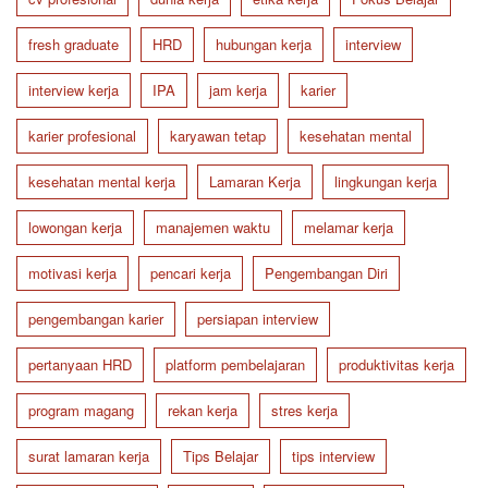
fresh graduate
HRD
hubungan kerja
interview
interview kerja
IPA
jam kerja
karier
karier profesional
karyawan tetap
kesehatan mental
kesehatan mental kerja
Lamaran Kerja
lingkungan kerja
lowongan kerja
manajemen waktu
melamar kerja
motivasi kerja
pencari kerja
Pengembangan Diri
pengembangan karier
persiapan interview
pertanyaan HRD
platform pembelajaran
produktivitas kerja
program magang
rekan kerja
stres kerja
surat lamaran kerja
Tips Belajar
tips interview