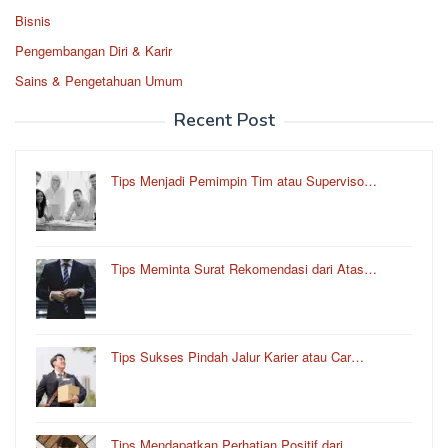
Bisnis
Pengembangan Diri & Karir
Sains & Pengetahuan Umum
Recent Post
Tips Menjadi Pemimpin Tim atau Superviso…
Tips Meminta Surat Rekomendasi dari Atas…
Tips Sukses Pindah Jalur Karier atau Car…
Tips Mendapatkan Perhatian Positif dari …