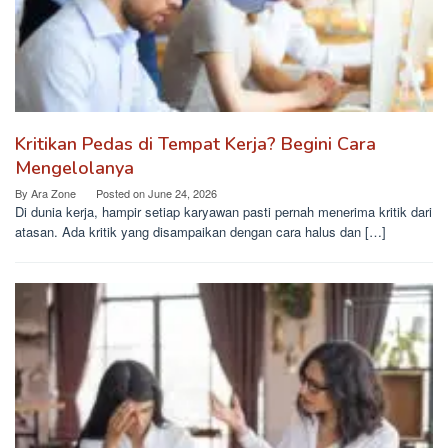
Kritikan Pedas di Tempat Kerja? Begini Cara
Mengelolanya
By
Ara Zone
Posted on
June 24, 2026
Di dunia kerja, hampir setiap karyawan pasti pernah menerima kritik dari
atasan. Ada kritik yang disampaikan dengan cara halus dan […]