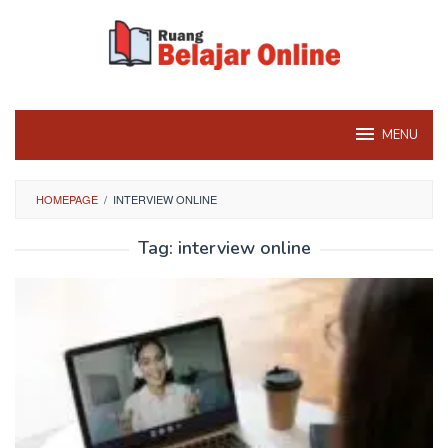
Skip
to
content
MENU
HOMEPAGE
/
INTERVIEW ONLINE
Tag:
interview online