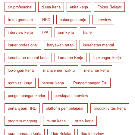
cv profesional
dunia kerja
etika kerja
Fokus Belajar
fresh graduate
HRD
hubungan kerja
interview
interview kerja
IPA
jam kerja
karier
karier profesional
karyawan tetap
kesehatan mental
kesehatan mental kerja
Lamaran Kerja
lingkungan kerja
lowongan kerja
manajemen waktu
melamar kerja
motivasi kerja
pencari kerja
Pengembangan Diri
pengembangan karier
persiapan interview
pertanyaan HRD
platform pembelajaran
produktivitas kerja
program magang
rekan kerja
stres kerja
surat lamaran kerja
Tips Belajar
tips interview