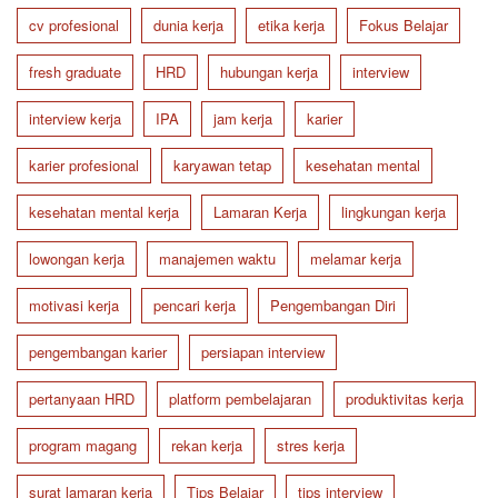
cv profesional
dunia kerja
etika kerja
Fokus Belajar
fresh graduate
HRD
hubungan kerja
interview
interview kerja
IPA
jam kerja
karier
karier profesional
karyawan tetap
kesehatan mental
kesehatan mental kerja
Lamaran Kerja
lingkungan kerja
lowongan kerja
manajemen waktu
melamar kerja
motivasi kerja
pencari kerja
Pengembangan Diri
pengembangan karier
persiapan interview
pertanyaan HRD
platform pembelajaran
produktivitas kerja
program magang
rekan kerja
stres kerja
surat lamaran kerja
Tips Belajar
tips interview