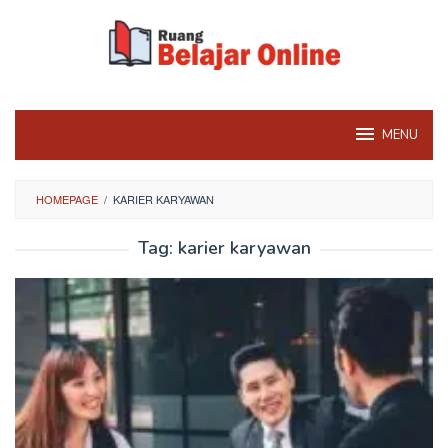
Skip
to
content
MENU
HOMEPAGE
/
KARIER KARYAWAN
Tag:
karier karyawan