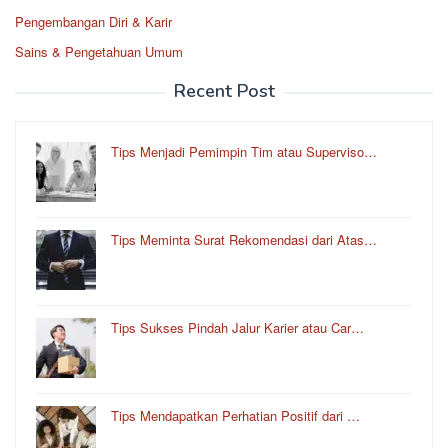
Pengembangan Diri & Karir
Sains & Pengetahuan Umum
Recent Post
Tips Menjadi Pemimpin Tim atau Superviso…
Tips Meminta Surat Rekomendasi dari Atas…
Tips Sukses Pindah Jalur Karier atau Car…
Tips Mendapatkan Perhatian Positif dari …