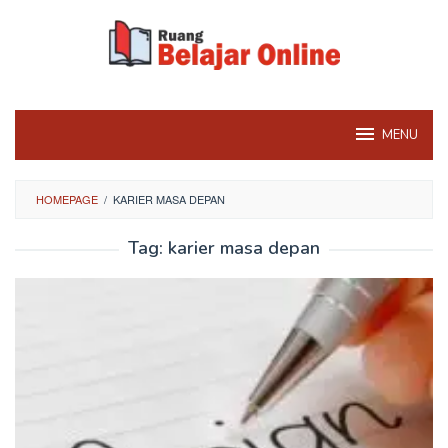
Skip
to
content
MENU
HOMEPAGE
/
KARIER MASA DEPAN
Tag:
karier masa depan