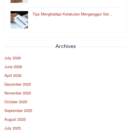
Tips Menghadapi Ketakutan Menganggur Set…
Archives
July 2026
June 2026
April 2026
December 2025
November 2025
October 2025
September 2025
August 2025
July 2025