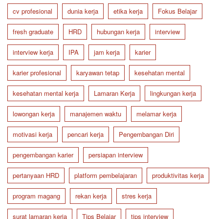
cv profesional
dunia kerja
etika kerja
Fokus Belajar
fresh graduate
HRD
hubungan kerja
interview
interview kerja
IPA
jam kerja
karier
karier profesional
karyawan tetap
kesehatan mental
kesehatan mental kerja
Lamaran Kerja
lingkungan kerja
lowongan kerja
manajemen waktu
melamar kerja
motivasi kerja
pencari kerja
Pengembangan Diri
pengembangan karier
persiapan interview
pertanyaan HRD
platform pembelajaran
produktivitas kerja
program magang
rekan kerja
stres kerja
surat lamaran kerja
Tips Belajar
tips interview