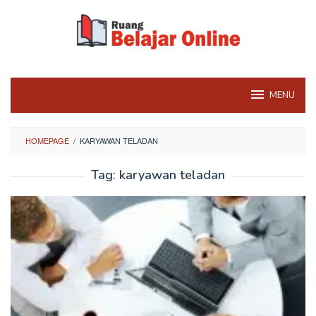
Skip
to
content
MENU
HOMEPAGE
/
KARYAWAN TELADAN
Tag:
karyawan teladan