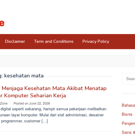
Disclaimer
Term and Conditions
Privacy Policy
g:
kesehatan mata
Search
for:
s Menjaga Kesehatan Mata Akibat Menatap
r Komputer Seharian Kerja
 Zone
Posted on
June 22, 2026
Bahasa
 digital seperti sekarang, hampir semua pekerjaan melibatkan
Bisnis
naan layar komputer. Mulai dari staf administrasi, desainer
s, programmer, customer […]
Pengemb
Sains 