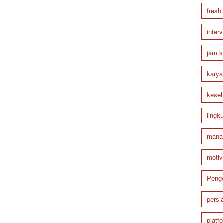
fresh
inter
jam k
karya
keseh
lingk
mana
motiv
Peng
persi
platf