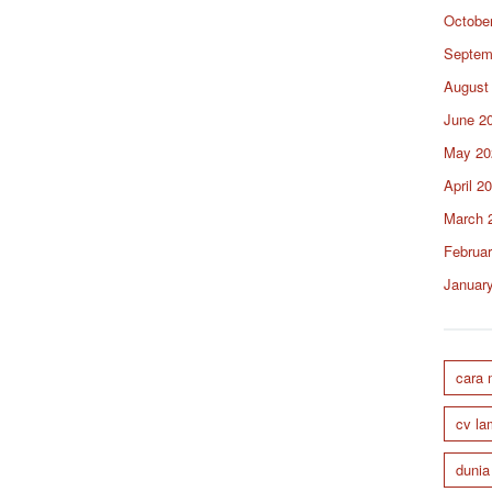
Octobe
Septem
August
June 2
May 20
April 2
March 
Februa
Januar
cara
cv la
dunia