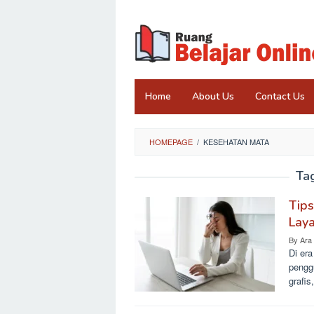
Skip
to
content
Home
About Us
Contact Us
HOMEPAGE
/
KESEHATAN MATA
Ta
Tip
Laya
By
Ara
Di era
penggu
grafi