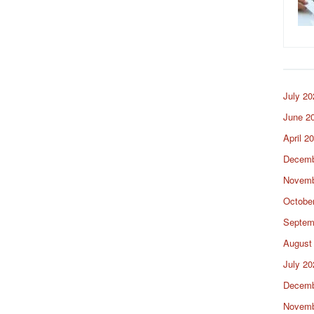
July 20
June 2
April 2
Decemb
Novemb
Octobe
Septem
August
July 20
Decemb
Novemb