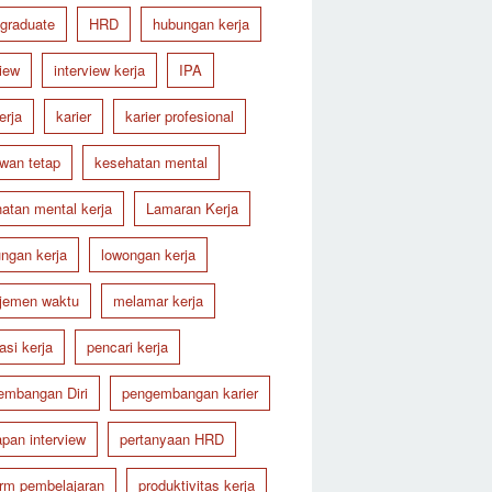
 graduate
HRD
hubungan kerja
view
interview kerja
IPA
erja
karier
karier profesional
wan tetap
kesehatan mental
atan mental kerja
Lamaran Kerja
ungan kerja
lowongan kerja
jemen waktu
melamar kerja
asi kerja
pencari kerja
embangan Diri
pengembangan karier
apan interview
pertanyaan HRD
orm pembelajaran
produktivitas kerja