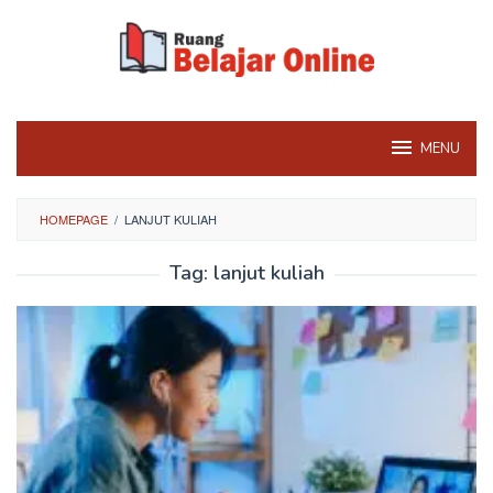
Skip
to
content
MENU
HOMEPAGE
/
LANJUT KULIAH
Tag:
lanjut kuliah