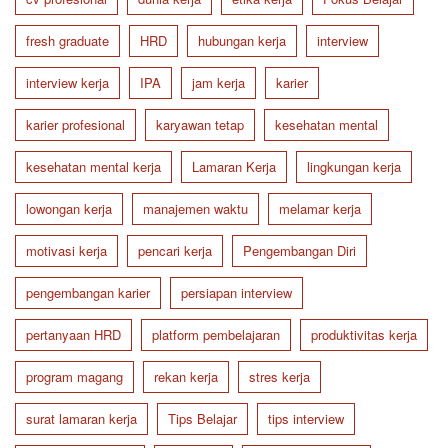
fresh graduate
HRD
hubungan kerja
interview
interview kerja
IPA
jam kerja
karier
karier profesional
karyawan tetap
kesehatan mental
kesehatan mental kerja
Lamaran Kerja
lingkungan kerja
lowongan kerja
manajemen waktu
melamar kerja
motivasi kerja
pencari kerja
Pengembangan Diri
pengembangan karier
persiapan interview
pertanyaan HRD
platform pembelajaran
produktivitas kerja
program magang
rekan kerja
stres kerja
surat lamaran kerja
Tips Belajar
tips interview