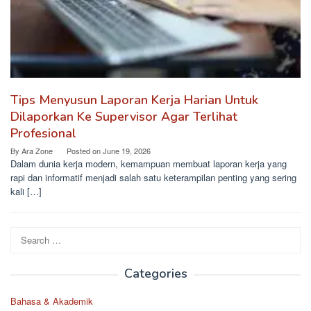
Tips Menyusun Laporan Kerja Harian Untuk
Dilaporkan Ke Supervisor Agar Terlihat
Profesional
By
Ara Zone
Posted on
June 19, 2026
Dalam dunia kerja modern, kemampuan membuat laporan kerja yang
rapi dan informatif menjadi salah satu keterampilan penting yang sering
kali […]
Search
for:
Categories
Bahasa & Akademik