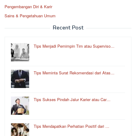
Pengembangan Diri & Karir
Sains & Pengetahuan Umum
Recent Post
Tips Menjadi Pemimpin Tim atau Superviso…
Tips Meminta Surat Rekomendasi dari Atas…
Tips Sukses Pindah Jalur Karier atau Car…
Tips Mendapatkan Perhatian Positif dari …