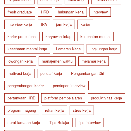
fresh graduate
HRD
hubungan kerja
interview
interview kerja
IPA
jam kerja
karier
karier profesional
karyawan tetap
kesehatan mental
kesehatan mental kerja
Lamaran Kerja
lingkungan kerja
lowongan kerja
manajemen waktu
melamar kerja
motivasi kerja
pencari kerja
Pengembangan Diri
pengembangan karier
persiapan interview
pertanyaan HRD
platform pembelajaran
produktivitas kerja
program magang
rekan kerja
stres kerja
surat lamaran kerja
Tips Belajar
tips interview