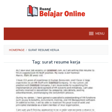
Skip
to
content
MENU
HOMEPAGE
/
SURAT RESUME KERJA
Tag:
surat resume kerja