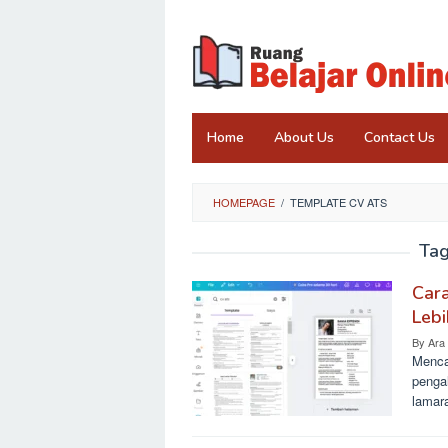
Skip
to
content
Home
About Us
Contact Us
HOMEPAGE
/
TEMPLATE CV ATS
Ta
Car
Lebi
By
Ara
Menca
penga
lamar