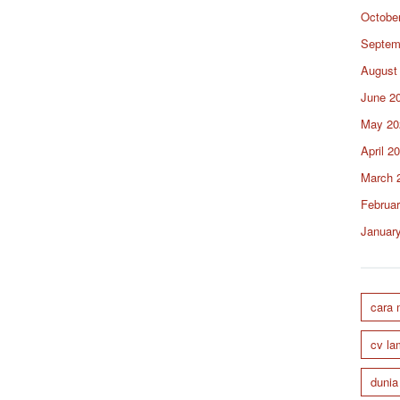
Octobe
Septem
August
June 2
May 20
April 2
March 
Februa
Januar
cara
cv la
dunia