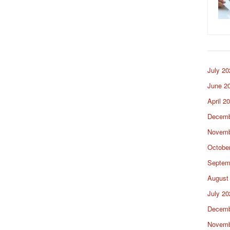
July 20
June 2
April 2
Decemb
Novemb
Octobe
Septem
August
July 20
Decemb
Novemb