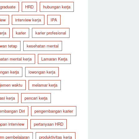
 graduate
HRD
hubungan kerja
view
interview kerja
IPA
erja
karier
karier profesional
wan tetap
kesehatan mental
atan mental kerja
Lamaran Kerja
ungan kerja
lowongan kerja
jemen waktu
melamar kerja
asi kerja
pencari kerja
embangan Diri
pengembangan karier
apan interview
pertanyaan HRD
orm pembelajaran
produktivitas kerja