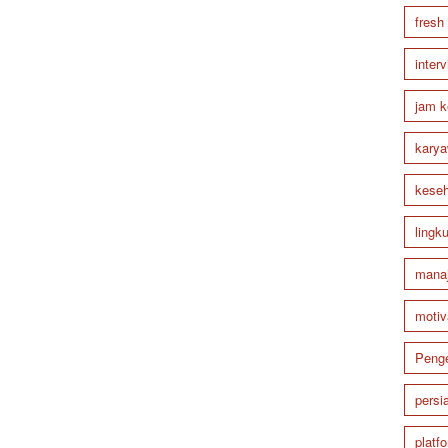
fresh
inter
jam k
karya
keseh
lingk
mana
motiv
Peng
persi
platf