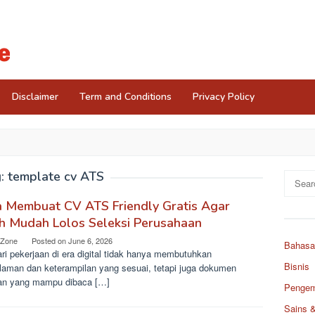
Disclaimer
Term and Conditions
Privacy Policy
g:
template cv ATS
Search
for:
a Membuat CV ATS Friendly Gratis Agar
h Mudah Lolos Seleksi Perusahaan
 Zone
Posted on
June 6, 2026
Bahasa
ri pekerjaan di era digital tidak hanya membutuhkan
Bisnis
laman dan keterampilan yang sesuai, tetapi juga dokumen
an yang mampu dibaca […]
Pengemb
Sains 