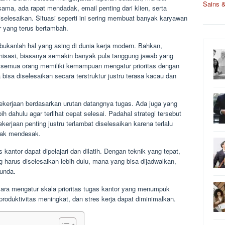
Sains 
 sama, ada rapat mendadak, email penting dari klien, serta
iselesaikan. Situasi seperti ini sering membuat banyak karyawan
 yang terus bertambah.
kanlah hal yang asing di dunia kerja modern. Bahkan,
anisasi, biasanya semakin banyak pula tanggung jawab yang
ak semua orang memiliki kemampuan mengatur prioritas dengan
bisa diselesaikan secara terstruktur justru terasa kacau dan
kerjaan berdasarkan urutan datangnya tugas. Ada juga yang
h dahulu agar terlihat cepat selesai. Padahal strategi tersebut
kerjaan penting justru terlambat diselesaikan karena terlalu
dak mendesak.
antor dapat dipelajari dan dilatih. Dengan teknik yang tepat,
harus diselesaikan lebih dulu, mana yang bisa dijadwalkan,
tunda.
cara mengatur skala prioritas tugas kantor yang menumpuk
produktivitas meningkat, dan stres kerja dapat diminimalkan.