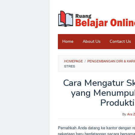
Skip
to
content
Home
About Us
Contact Us
HOMEPAGE
/
PENGEMBANGAN DIRI & KARI
STRES
Cara Mengatur Sk
yang Menumpuk
Produkti
By
Ara 
Pernahkah Anda datang ke kantor dengan renc
pekerjaan baru berdatangan secara bersam