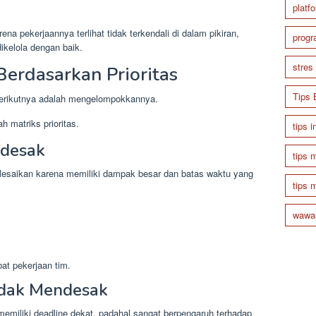
platf
na pekerjaannya terlihat tidak terkendali di dalam pikiran,
prog
dikelola dengan baik.
stres
erdasarkan Prioritas
Tips 
berikutnya adalah mengelompokkannya.
h matriks prioritas.
tips i
ndesak
tips 
elesaikan karena memiliki dampak besar dan batas waktu yang
tips 
wawan
t pekerjaan tim.
Tidak Mendesak
 memiliki deadline dekat, padahal sangat berpengaruh terhadap