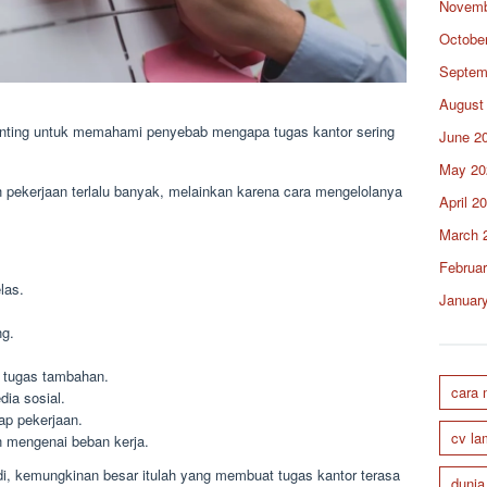
Novemb
Octobe
Septem
August
ting untuk memahami penyebab mengapa tugas kantor sering
June 2
May 20
pekerjaan terlalu banyak, melainkan karena cara mengelolanya
April 2
March 
Februa
las.
Januar
ng.
p tugas tambahan.
cara
ia sosial.
ap pekerjaan.
cv la
 mengenai beban kerja.
jadi, kemungkinan besar itulah yang membuat tugas kantor terasa
dunia