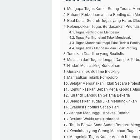
Mengapa Tugas Kantor Sering Terasa M
Pahami Perbedaan antara Penting dan M
Buat Daftar Seluruh Tugas yang Harus Dik
Kelompokkan Tugas Berdasarkan Prioritas
Tugas Penting dan Mendesak
Tugas Penting tetapi Tidak Mendesak
Tugas Mendesak tetapi Tidak Terlalu Pentin
Tugas Tidak Mendesak dan Tidak Penting
Tentukan Deadline yang Realistis
Mulailah dari Tugas dengan Dampak Terb
Hindari Multitasking Berlebihan
Gunakan Teknik Time Blocking
Manfaatkan Teknik Pomodoro
Belajar Mengatakan Tidak Secara Profes
Komunikasikan Beban Kerja kepada Ata
Kurangi Gangguan Selama Bekerja
Delegasikan Tugas Jika Memungkinkan
Evaluasi Prioritas Setiap Hari
Jangan Menunggu Motivasi Datang
Berikan Waktu untuk Istirahat
Tanda Bahwa Anda Sudah Berhasil Mengel
Kesalahan yang Sering Membuat Tugas
Mengelola Tugas Kantor Adalah Keterampi