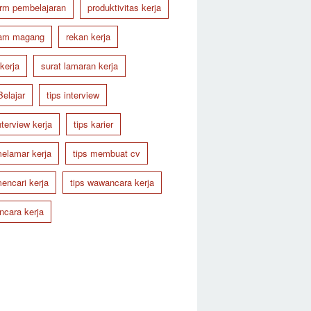
orm pembelajaran
produktivitas kerja
ram magang
rekan kerja
 kerja
surat lamaran kerja
Belajar
tips interview
nterview kerja
tips karier
melamar kerja
tips membuat cv
mencari kerja
tips wawancara kerja
cara kerja