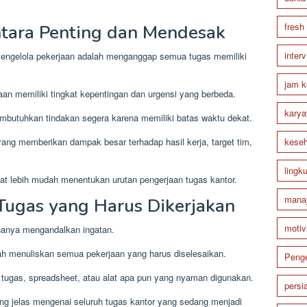
fresh
tara Penting dan Mendesak
inter
engelola pekerjaan adalah menganggap semua tugas memiliki
jam k
an memiliki tingkat kepentingan dan urgensi yang berbeda.
karya
butuhkan tindakan segera karena memiliki batas waktu dekat.
keseh
ang memberikan dampak besar terhadap hasil kerja, target tim,
lingk
t lebih mudah menentukan urutan pengerjaan tugas kantor.
mana
Tugas yang Harus Dikerjakan
motiv
hanya mengandalkan ingatan.
ah menuliskan semua pekerjaan yang harus diselesaikan.
Peng
tugas, spreadsheet, atau alat apa pun yang nyaman digunakan.
persi
g jelas mengenai seluruh tugas kantor yang sedang menjadi