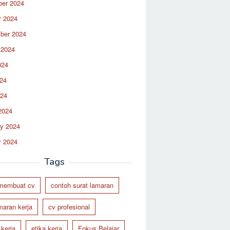
er 2024
r 2024
ber 2024
 2024
024
24
024
2024
ry 2024
y 2024
Tags
 membuat cv
contoh surat lamaran
maran kerja
cv profesional
 kerja
etika kerja
Fokus Belajar