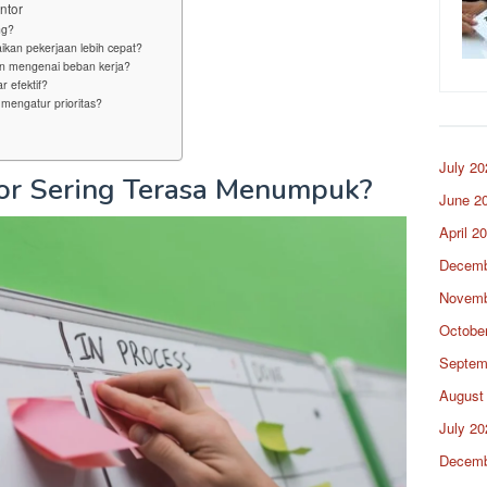
ntor
ng?
kan pekerjaan lebih cepat?
an mengenai beban kerja?
 efektif?
mengatur prioritas?
July 20
or Sering Terasa Menumpuk?
June 2
April 2
Decemb
Novemb
Octobe
Septem
August
July 20
Decemb