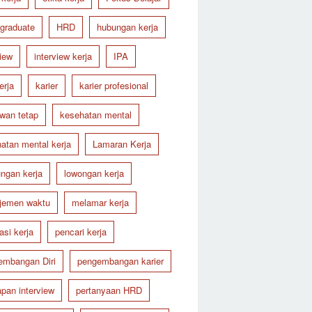
 graduate
HRD
hubungan kerja
view
interview kerja
IPA
erja
karier
karier profesional
wan tetap
kesehatan mental
atan mental kerja
Lamaran Kerja
ungan kerja
lowongan kerja
jemen waktu
melamar kerja
asi kerja
pencari kerja
embangan Diri
pengembangan karier
apan interview
pertanyaan HRD