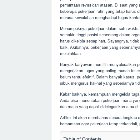
permintaan revisi dari atasan. Di saat yang
beberapa pekerjaan rutin yang tetap harus d
merasa kewalahan menghadapi tugas kantor
Menumpuknya pekerjaan dalam satu waktu bu
semakin tinggi posisi seseorang dalam org
harus dikelola setiap hari. Sayangnya, tid
baik. Akibatnya, pekerjaan yang sebenarnya 
melelahkan.
Banyak karyawan memilih menyelesaikan pe
mengerjakan tugas yang paling mudah terlebi
belum tentu efektif. Dalam banyak kasus, pe
sibuk mengurus hal-hal yang sebenarnya ti
Kabar baiknya, kemampuan mengelola tugas k
Anda bisa menentukan pekerjaan mana yang 
dan mana yang dapat didelegasikan atau di
Artikel ini akan membahas secara lengkap 
bersamaan agar pekerjaan tetap terkendali, 
Table of Contents