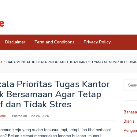
Disclaimer
Term and Conditions
Privacy Policy
R
/
CARA MENGATUR SKALA PRIORITAS TUGAS KANTOR YANG MENUMPUK BERSAM
ala Prioritas Tugas Kantor
Search
for:
 Bersamaan Agar Tetap
f dan Tidak Stres
Bahasa
Zone
Posted on
June 24, 2026
Bisnis
ana kerja yang sudah tersusun rapi, tetapi tiba-tiba berbagai
Pengemb
aan? Belum selesai mengerjakan laporan bulanan, muncul