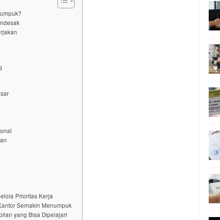
enumpuk?
endesak
erjakan
g
esar
ional
san
ola Prioritas Kerja
 Kantor Semakin Menumpuk
lan yang Bisa Dipelajari