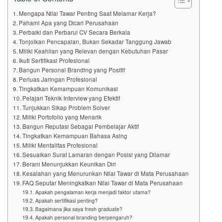
Mengapa Nilai Tawar Penting Saat Melamar Kerja?
Pahami Apa yang Dicari Perusahaan
Perbaiki dan Perbarui CV Secara Berkala
Tonjolkan Pencapaian, Bukan Sekadar Tanggung Jawab
Miliki Keahlian yang Relevan dengan Kebutuhan Pasar
Ikuti Sertifikasi Profesional
Bangun Personal Branding yang Positif
Perluas Jaringan Profesional
Tingkatkan Kemampuan Komunikasi
Pelajari Teknik Interview yang Efektif
Tunjukkan Sikap Problem Solver
Miliki Portofolio yang Menarik
Bangun Reputasi Sebagai Pembelajar Aktif
Tingkatkan Kemampuan Bahasa Asing
Miliki Mentalitas Profesional
Sesuaikan Surat Lamaran dengan Posisi yang Dilamar
Berani Menunjukkan Keunikan Diri
Kesalahan yang Menurunkan Nilai Tawar di Mata Perusahaan
FAQ Seputar Meningkatkan Nilai Tawar di Mata Perusahaan
Apakah pengalaman kerja menjadi faktor utama?
Apakah sertifikasi penting?
Bagaimana jika saya fresh graduate?
Apakah personal branding berpengaruh?