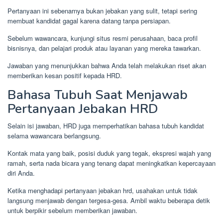
Pertanyaan ini sebenarnya bukan jebakan yang sulit, tetapi sering
membuat kandidat gagal karena datang tanpa persiapan.
Sebelum wawancara, kunjungi situs resmi perusahaan, baca profil
bisnisnya, dan pelajari produk atau layanan yang mereka tawarkan.
Jawaban yang menunjukkan bahwa Anda telah melakukan riset akan
memberikan kesan positif kepada HRD.
Bahasa Tubuh Saat Menjawab
Pertanyaan Jebakan HRD
Selain isi jawaban, HRD juga memperhatikan bahasa tubuh kandidat
selama wawancara berlangsung.
Kontak mata yang baik, posisi duduk yang tegak, ekspresi wajah yang
ramah, serta nada bicara yang tenang dapat meningkatkan kepercayaan
diri Anda.
Ketika menghadapi pertanyaan jebakan hrd, usahakan untuk tidak
langsung menjawab dengan tergesa-gesa. Ambil waktu beberapa detik
untuk berpikir sebelum memberikan jawaban.