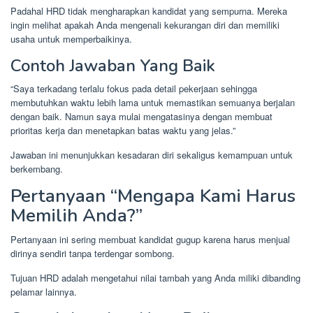
Padahal HRD tidak mengharapkan kandidat yang sempurna. Mereka
ingin melihat apakah Anda mengenali kekurangan diri dan memiliki
usaha untuk memperbaikinya.
Contoh Jawaban Yang Baik
“Saya terkadang terlalu fokus pada detail pekerjaan sehingga
membutuhkan waktu lebih lama untuk memastikan semuanya berjalan
dengan baik. Namun saya mulai mengatasinya dengan membuat
prioritas kerja dan menetapkan batas waktu yang jelas.”
Jawaban ini menunjukkan kesadaran diri sekaligus kemampuan untuk
berkembang.
Pertanyaan “Mengapa Kami Harus
Memilih Anda?”
Pertanyaan ini sering membuat kandidat gugup karena harus menjual
dirinya sendiri tanpa terdengar sombong.
Tujuan HRD adalah mengetahui nilai tambah yang Anda miliki dibanding
pelamar lainnya.