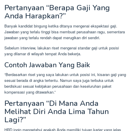
Pertanyaan “Berapa Gaji Yang
Anda Harapkan?”
Banyak kandidat bingung ketika ditanya mengenai ekspektasi gaji.
Jawaban yang terlalu tinggi bisa membuat perusahaan ragu, sementara
jawaban yang terlalu rendah dapat merugikan diri sendiri.
Sebelum interview, lakukan riset mengenai standar gaji untuk posisi
yang dilamar di wilayah tempat Anda bekerja.
Contoh Jawaban Yang Baik
“Berdasarkan riset yang saya lakukan untuk posisi ini, kisaran gaji yang
sesuai berada di angka tertentu. Namun saya juga terbuka untuk
berdiskusi sesuai kebijakan perusahaan dan keseluruhan paket
kompensasi yang ditawarkan.”
Pertanyaan “Di Mana Anda
Melihat Diri Anda Lima Tahun
Lagi?”
HRD ingin mengetahui apakah Anda memiliki tujuan karier yang jelas