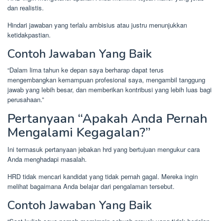
dan realistis.
Hindari jawaban yang terlalu ambisius atau justru menunjukkan
ketidakpastian.
Contoh Jawaban Yang Baik
“Dalam lima tahun ke depan saya berharap dapat terus
mengembangkan kemampuan profesional saya, mengambil tanggung
jawab yang lebih besar, dan memberikan kontribusi yang lebih luas bagi
perusahaan.”
Pertanyaan “Apakah Anda Pernah
Mengalami Kegagalan?”
Ini termasuk pertanyaan jebakan hrd yang bertujuan mengukur cara
Anda menghadapi masalah.
HRD tidak mencari kandidat yang tidak pernah gagal. Mereka ingin
melihat bagaimana Anda belajar dari pengalaman tersebut.
Contoh Jawaban Yang Baik