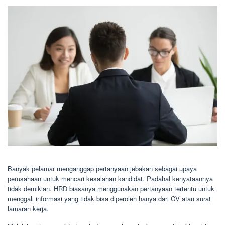
Banyak pelamar menganggap pertanyaan jebakan sebagai upaya
perusahaan untuk mencari kesalahan kandidat. Padahal kenyataannya
tidak demikian. HRD biasanya menggunakan pertanyaan tertentu untuk
menggali informasi yang tidak bisa diperoleh hanya dari CV atau surat
lamaran kerja.