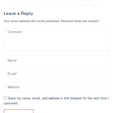
Leave a Reply
Your email address will not be published.
Required fields are marked
*
Save my name, email, and website in this browser for the next time I
comment.