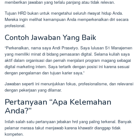
memberikan jawaban yang terlalu panjang atau tidak relevan.
Tujuan HRD bukan untuk mengetahui seluruh riwayat hidup Anda.
Mereka ingin melihat kemampuan Anda memperkenalkan diri secara
profesional.
Contoh Jawaban Yang Baik
“Perkenalkan, nama saya Andi Prasetyo. Saya lulusan S1 Manajemen
yang memiliki minat di bidang pemasaran digital. Selama kuliah saya
aktif dalam organisasi dan pernah menjalani program magang sebagai
digital marketing intern. Saya tertarik dengan posisi ini karena sesuai
dengan pengalaman dan tujuan karier saya.”
Jawaban seperti ini menunjukkan fokus, profesionalisme, dan relevansi
dengan pekerjaan yang dilamar.
Pertanyaan “Apa Kelemahan
Anda?”
Inilah salah satu pertanyaan jebakan hrd yang paling terkenal. Banyak
pelamar merasa takut menjawab karena khawatir dianggap tidak
kompeten.