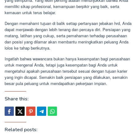
yang sempurna. Yang lebih penting adalah menunjukkan bahwa Anda
memiliki sikap profesional, kemampuan berpikir yang baik, serta
kemauan untuk terus belajar.
Dengan memahami tujuan di balik setiap pertanyaan jebakan hrd, Anda
dapat menjawab dengan lebih tenang dan percaya diri. Persiapan yang
matang, latihan yang cukup, serta pemahaman terhadap perusahaan
dan posisi yang dilamar akan membantu meningkatkan peluang Anda
lolos ke tahap berikutnya.
Ingatlah bahwa wawancara bukan hanya kesempatan bagi perusahaan
untuk mengenal Anda, tetapi juga kesempatan bagi Anda untuk
mengetahui apakah perusahaan tersebut sesuai dengan tujuan karier
yang ingin dicapai. Semakin baik persiapan yang dilakukan, semakin
besar pula peluang untuk mendapatkan pekerjaan impian.
Share this:
Related posts: