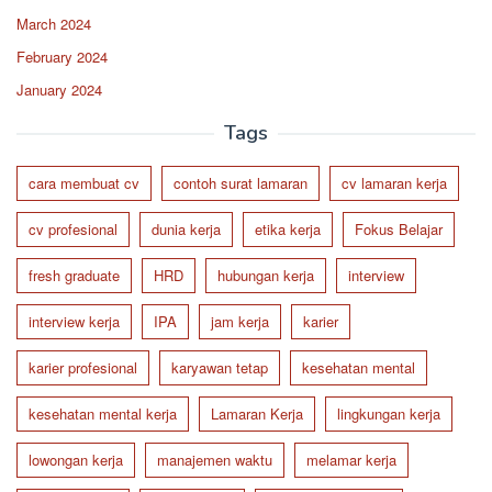
March 2024
February 2024
January 2024
Tags
cara membuat cv
contoh surat lamaran
cv lamaran kerja
cv profesional
dunia kerja
etika kerja
Fokus Belajar
fresh graduate
HRD
hubungan kerja
interview
interview kerja
IPA
jam kerja
karier
karier profesional
karyawan tetap
kesehatan mental
kesehatan mental kerja
Lamaran Kerja
lingkungan kerja
lowongan kerja
manajemen waktu
melamar kerja