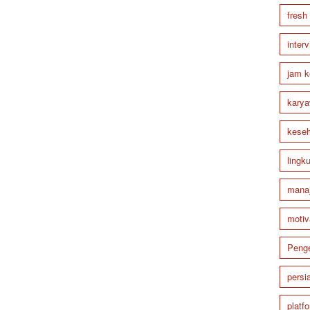
fresh
inter
jam k
karya
keseh
lingk
mana
motiv
Peng
persi
platf