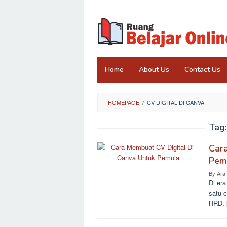
Skip
to
content
Home
About Us
Contact Us
HOMEPAGE
/
CV DIGITAL DI CANVA
Tag
Car
Pemu
By
Ara
Di era
satu 
HRD. 