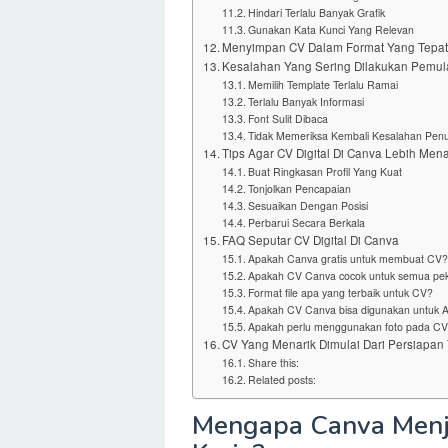
Hindari Terlalu Banyak Grafik
Gunakan Kata Kunci Yang Relevan
Menyimpan CV Dalam Format Yang Tepa
Kesalahan Yang Sering Dilakukan Pemul
Memilih Template Terlalu Ramai
Terlalu Banyak Informasi
Font Sulit Dibaca
Tidak Memeriksa Kembali Kesalahan Penu
Tips Agar CV Digital Di Canva Lebih Men
Buat Ringkasan Profil Yang Kuat
Tonjolkan Pencapaian
Sesuaikan Dengan Posisi
Perbarui Secara Berkala
FAQ Seputar CV Digital Di Canva
Apakah Canva gratis untuk membuat CV?
Apakah CV Canva cocok untuk semua pek
Format file apa yang terbaik untuk CV?
Apakah CV Canva bisa digunakan untuk 
Apakah perlu menggunakan foto pada C
CV Yang Menarik Dimulai Dari Persiapan
Share this:
Related posts:
Mengapa Canva Menja