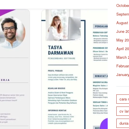
Octobe
Septem
August
June 2
May 20
April 2
March 
Februa
Januar
cara
cv la
dunia