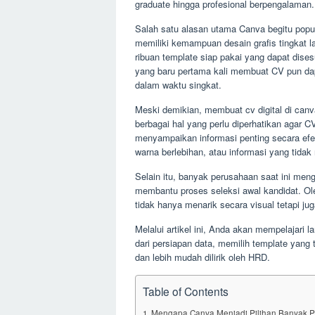
graduate hingga profesional berpengalaman.
Salah satu alasan utama Canva begitu popu
memiliki kemampuan desain grafis tingkat
ribuan template siap pakai yang dapat dise
yang baru pertama kali membuat CV pun dap
dalam waktu singkat.
Meski demikian, membuat cv digital di canv
berbagai hal yang perlu diperhatikan agar C
menyampaikan informasi penting secara efek
warna berlebihan, atau informasi yang tidak
Selain itu, banyak perusahaan saat ini me
membantu proses seleksi awal kandidat. O
tidak hanya menarik secara visual tetapi j
Melalui artikel ini, Anda akan mempelajari 
dari persiapan data, memilih template yang t
dan lebih mudah dilirik oleh HRD.
Table of Contents
Mengapa Canva Menjadi Pilihan Banyak P