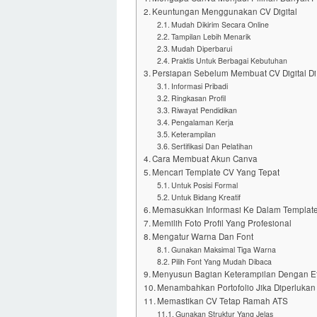
Keuntungan Menggunakan CV Digital
Mudah Dikirim Secara Online
Tampilan Lebih Menarik
Mudah Diperbarui
Praktis Untuk Berbagai Kebutuhan
Persiapan Sebelum Membuat CV Digital D
Informasi Pribadi
Ringkasan Profil
Riwayat Pendidikan
Pengalaman Kerja
Keterampilan
Sertifikasi Dan Pelatihan
Cara Membuat Akun Canva
Mencari Template CV Yang Tepat
Untuk Posisi Formal
Untuk Bidang Kreatif
Memasukkan Informasi Ke Dalam Templat
Memilih Foto Profil Yang Profesional
Mengatur Warna Dan Font
Gunakan Maksimal Tiga Warna
Pilih Font Yang Mudah Dibaca
Menyusun Bagian Keterampilan Dengan Ef
Menambahkan Portofolio Jika Diperlukan
Memastikan CV Tetap Ramah ATS
Gunakan Struktur Yang Jelas