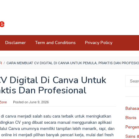
Disclaimer
Term and Conditions
Privacy Policy
R
/
CARA MEMBUAT CV DIGITAL DI CANVA UNTUK PEMULA, PRAKTIS DAN PROFESI
 Digital Di Canva Untuk
Search
for:
ktis Dan Profesional
Zone
Posted on
June 9, 2026
Bahasa
l di canva menjadi salah satu cara terbaik untuk meningkatkan
Bisnis
dingkan CV yang dibuat secara manual menggunakan aplikasi
Pengemb
alui Canva umumnya memiliki tampilan lebih menarik, rapi, dan
 online ini menjadi pilihan banyak pencari kerja, mulai dari fresh
Sains 