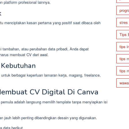
un platform profesional lainnya.
prog
k
stres
 menciptakan kesan pertama yang positif saat dibaca oleh
Tips 
tips i
si tambahan, atau perubahan data pribadi, Anda dapat
harus membuat CV dari awal.
tips 
i Kebutuhan
tips 
an untuk berbagai keperluan lamaran kerja, magang, freelance,
wawan
embuat CV Digital Di Canva
n pemula adalah langsung memilih template tanpa menyiapkan isi
an jauh lebih penting dibandingkan desain yang digunakan.
data berikut.