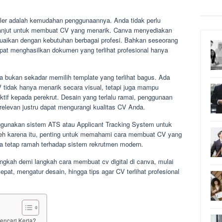
ler adalah kemudahan penggunaannya. Anda tidak perlu
 lanjut untuk membuat CV yang menarik. Canva menyediakan
suaikan dengan kebutuhan berbagai profesi. Bahkan seseorang
at menghasilkan dokumen yang terlihat profesional hanya
a bukan sekadar memilih template yang terlihat bagus. Ada
V tidak hanya menarik secara visual, tetapi juga mampu
tif kepada perekrut. Desain yang terlalu ramai, penggunaan
 relevan justru dapat mengurangi kualitas CV Anda.
nggunakan sistem ATS atau Applicant Tracking System untuk
leh karena itu, penting untuk memahami cara membuat CV yang
uga tetap ramah terhadap sistem rekrutmen modern.
langkah demi langkah cara membuat cv digital di canva, mulai
epat, mengatur desain, hingga tips agar CV terlihat profesional
encari Kerja?