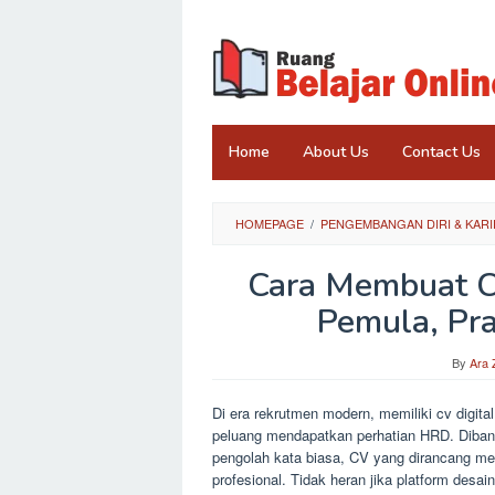
Skip
to
content
Home
About Us
Contact Us
HOMEPAGE
/
PENGEMBANGAN DIRI & KARI
Cara Membuat CV
Pemula, Pra
By
Ara 
Di era rekrutmen modern, memiliki cv digita
peluang mendapatkan perhatian HRD. Diban
pengolah kata biasa, CV yang dirancang mel
profesional. Tidak heran jika platform desain