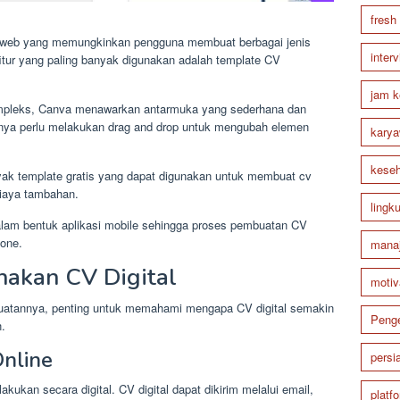
fresh
s web yang memungkinkan pengguna membuat berbagai jenis
inter
itur yang paling banyak digunakan adalah template CV
jam k
kompleks, Canva menawarkan antarmuka yang sederhana dan
nya perlu melakukan drag and drop untuk mengubah elemen
karya
keseh
yak template gratis yang dapat digunakan untuk membuat cv
biaya tambahan.
lingk
dalam bentuk aplikasi mobile sehingga proses pembuatan CV
hone.
mana
akan CV Digital
motiv
tannya, penting untuk memahami mengapa CV digital semakin
Peng
.
Online
persi
akukan secara digital. CV digital dapat dikirim melalui email,
platf