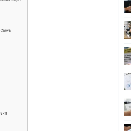
i Canva
e
ektif