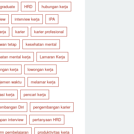
 graduate
HRD
hubungan kerja
view
interview kerja
IPA
erja
karier
karier profesional
wan tetap
kesehatan mental
atan mental kerja
Lamaran Kerja
ungan kerja
lowongan kerja
jemen waktu
melamar kerja
asi kerja
pencari kerja
embangan Diri
pengembangan karier
apan interview
pertanyaan HRD
orm pembelajaran
produktivitas kerja