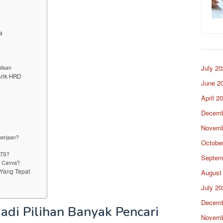
t
a
July 20
lisan
arik HRD
June 2
April 2
Decemb
Novemb
erjaan?
Octobe
ATS?
Septem
V Canva?
 Yang Tepat
August
July 20
Decemb
di Pilihan Banyak Pencari
Novemb