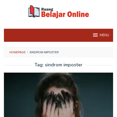
Skip
to
content
MENU
HOMEPAGE
/
SINDROM IMPOSTER
Tag:
sindrom imposter