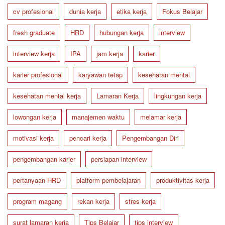
cv profesional
dunia kerja
etika kerja
Fokus Belajar
fresh graduate
HRD
hubungan kerja
interview
interview kerja
IPA
jam kerja
karier
karier profesional
karyawan tetap
kesehatan mental
kesehatan mental kerja
Lamaran Kerja
lingkungan kerja
lowongan kerja
manajemen waktu
melamar kerja
motivasi kerja
pencari kerja
Pengembangan Diri
pengembangan karier
persiapan interview
pertanyaan HRD
platform pembelajaran
produktivitas kerja
program magang
rekan kerja
stres kerja
surat lamaran kerja
Tips Belajar
tips interview