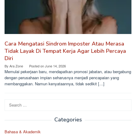
Cara Mengatasi Sindrom Imposter Atau Merasa
Tidak Layak Di Tempat Kerja Agar Lebih Percaya
Diri
By
Ara Zone
Posted on
June 14, 2026
Memulai pekerjaan baru, mendapatkan promosi jabatan, atau bergabung
dengan perusahaan impian seharusnya menjadi pencapaian yang
membanggakan. Namun kenyataannya, tidak sedikit […]
Search
for:
Categories
Bahasa & Akademik