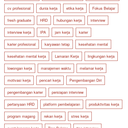
cv profesional
dunia kerja
etika kerja
Fokus Belajar
fresh graduate
HRD
hubungan kerja
interview
interview kerja
IPA
jam kerja
karier
karier profesional
karyawan tetap
kesehatan mental
kesehatan mental kerja
Lamaran Kerja
lingkungan kerja
lowongan kerja
manajemen waktu
melamar kerja
motivasi kerja
pencari kerja
Pengembangan Diri
pengembangan karier
persiapan interview
pertanyaan HRD
platform pembelajaran
produktivitas kerja
program magang
rekan kerja
stres kerja