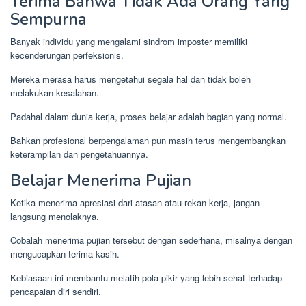
Terima Bahwa Tidak Ada Orang Yang
Sempurna
Banyak individu yang mengalami sindrom imposter memiliki
kecenderungan perfeksionis.
Mereka merasa harus mengetahui segala hal dan tidak boleh
melakukan kesalahan.
Padahal dalam dunia kerja, proses belajar adalah bagian yang normal.
Bahkan profesional berpengalaman pun masih terus mengembangkan
keterampilan dan pengetahuannya.
Belajar Menerima Pujian
Ketika menerima apresiasi dari atasan atau rekan kerja, jangan
langsung menolaknya.
Cobalah menerima pujian tersebut dengan sederhana, misalnya dengan
mengucapkan terima kasih.
Kebiasaan ini membantu melatih pola pikir yang lebih sehat terhadap
pencapaian diri sendiri.