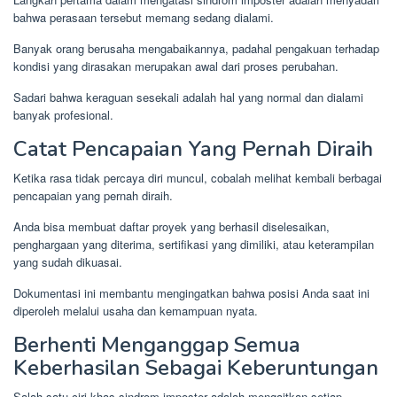
bahwa perasaan tersebut memang sedang dialami.
Banyak orang berusaha mengabaikannya, padahal pengakuan terhadap
kondisi yang dirasakan merupakan awal dari proses perubahan.
Sadari bahwa keraguan sesekali adalah hal yang normal dan dialami
banyak profesional.
Catat Pencapaian Yang Pernah Diraih
Ketika rasa tidak percaya diri muncul, cobalah melihat kembali berbagai
pencapaian yang pernah diraih.
Anda bisa membuat daftar proyek yang berhasil diselesaikan,
penghargaan yang diterima, sertifikasi yang dimiliki, atau keterampilan
yang sudah dikuasai.
Dokumentasi ini membantu mengingatkan bahwa posisi Anda saat ini
diperoleh melalui usaha dan kemampuan nyata.
Berhenti Menganggap Semua
Keberhasilan Sebagai Keberuntungan
Salah satu ciri khas sindrom imposter adalah mengaitkan setiap