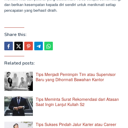
dan berikan kesempatan kepada diri sendiri untuk menikmati setiap
pencapaian yang berhasil diraih.
Share this:
Related posts:
Tips Menjadi Pemimpin Tim atau Supervisor
Baru yang Dihormati Bawahan Kantor
Tips Meminta Surat Rekomendasi dari Atasan
Saat Ingin Lanjut Kuliah S2
Tips Sukses Pindah Jalur Karier atau Career