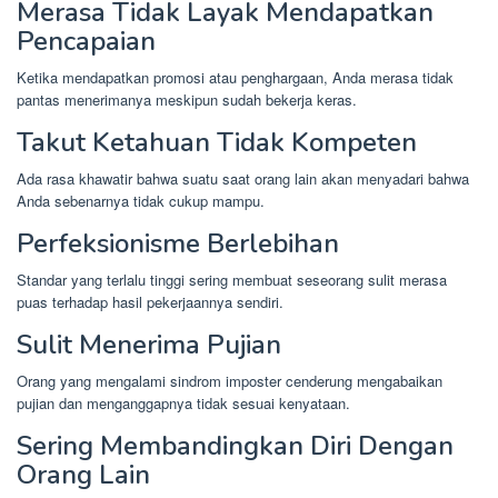
Merasa Tidak Layak Mendapatkan
Pencapaian
Ketika mendapatkan promosi atau penghargaan, Anda merasa tidak
pantas menerimanya meskipun sudah bekerja keras.
Takut Ketahuan Tidak Kompeten
Ada rasa khawatir bahwa suatu saat orang lain akan menyadari bahwa
Anda sebenarnya tidak cukup mampu.
Perfeksionisme Berlebihan
Standar yang terlalu tinggi sering membuat seseorang sulit merasa
puas terhadap hasil pekerjaannya sendiri.
Sulit Menerima Pujian
Orang yang mengalami sindrom imposter cenderung mengabaikan
pujian dan menganggapnya tidak sesuai kenyataan.
Sering Membandingkan Diri Dengan
Orang Lain