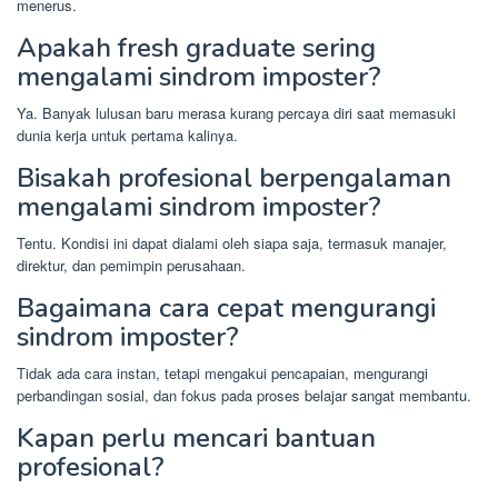
menerus.
Apakah fresh graduate sering
mengalami sindrom imposter?
Ya. Banyak lulusan baru merasa kurang percaya diri saat memasuki
dunia kerja untuk pertama kalinya.
Bisakah profesional berpengalaman
mengalami sindrom imposter?
Tentu. Kondisi ini dapat dialami oleh siapa saja, termasuk manajer,
direktur, dan pemimpin perusahaan.
Bagaimana cara cepat mengurangi
sindrom imposter?
Tidak ada cara instan, tetapi mengakui pencapaian, mengurangi
perbandingan sosial, dan fokus pada proses belajar sangat membantu.
Kapan perlu mencari bantuan
profesional?