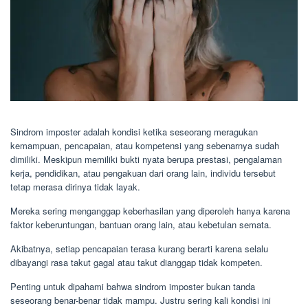
Sindrom imposter adalah kondisi ketika seseorang meragukan
kemampuan, pencapaian, atau kompetensi yang sebenarnya sudah
dimiliki. Meskipun memiliki bukti nyata berupa prestasi, pengalaman
kerja, pendidikan, atau pengakuan dari orang lain, individu tersebut
tetap merasa dirinya tidak layak.
Mereka sering menganggap keberhasilan yang diperoleh hanya karena
faktor keberuntungan, bantuan orang lain, atau kebetulan semata.
Akibatnya, setiap pencapaian terasa kurang berarti karena selalu
dibayangi rasa takut gagal atau takut dianggap tidak kompeten.
Penting untuk dipahami bahwa sindrom imposter bukan tanda
seseorang benar-benar tidak mampu. Justru sering kali kondisi ini