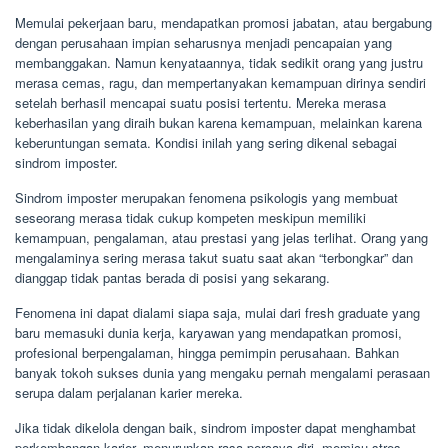
Memulai pekerjaan baru, mendapatkan promosi jabatan, atau bergabung
dengan perusahaan impian seharusnya menjadi pencapaian yang
membanggakan. Namun kenyataannya, tidak sedikit orang yang justru
merasa cemas, ragu, dan mempertanyakan kemampuan dirinya sendiri
setelah berhasil mencapai suatu posisi tertentu. Mereka merasa
keberhasilan yang diraih bukan karena kemampuan, melainkan karena
keberuntungan semata. Kondisi inilah yang sering dikenal sebagai
sindrom imposter.
Sindrom imposter merupakan fenomena psikologis yang membuat
seseorang merasa tidak cukup kompeten meskipun memiliki
kemampuan, pengalaman, atau prestasi yang jelas terlihat. Orang yang
mengalaminya sering merasa takut suatu saat akan “terbongkar” dan
dianggap tidak pantas berada di posisi yang sekarang.
Fenomena ini dapat dialami siapa saja, mulai dari fresh graduate yang
baru memasuki dunia kerja, karyawan yang mendapatkan promosi,
profesional berpengalaman, hingga pemimpin perusahaan. Bahkan
banyak tokoh sukses dunia yang mengaku pernah mengalami perasaan
serupa dalam perjalanan karier mereka.
Jika tidak dikelola dengan baik, sindrom imposter dapat menghambat
perkembangan karier, menurunkan rasa percaya diri, memicu stres