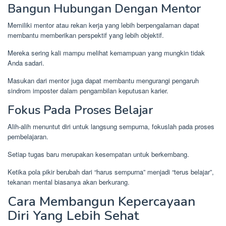
Bangun Hubungan Dengan Mentor
Memiliki mentor atau rekan kerja yang lebih berpengalaman dapat
membantu memberikan perspektif yang lebih objektif.
Mereka sering kali mampu melihat kemampuan yang mungkin tidak
Anda sadari.
Masukan dari mentor juga dapat membantu mengurangi pengaruh
sindrom imposter dalam pengambilan keputusan karier.
Fokus Pada Proses Belajar
Alih-alih menuntut diri untuk langsung sempurna, fokuslah pada proses
pembelajaran.
Setiap tugas baru merupakan kesempatan untuk berkembang.
Ketika pola pikir berubah dari “harus sempurna” menjadi “terus belajar”,
tekanan mental biasanya akan berkurang.
Cara Membangun Kepercayaan
Diri Yang Lebih Sehat