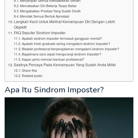
Menyimpan Semua Kekhawatiran Sendiri
Memaksakan Diri Bekerja Tanpa Batas
Mengabaikan Prestasi Yang Sudah Diraih
Menolak Semua Bentuk Apresiasi
Langkah Kecil Untuk Melihat Kemampuan Diri Dengan Lebih
Objektif
FAQ Seputar Sindrom Imposter
Apakah sindrom imposter termasuk gangguan mental?
Apakah fresh graduate sering mengalami sindrom imposter?
Bisakah profesional berpengalaman mengalami sindrom imposter?
Bagaimana cara cepat mengurangi sindrom imposter?
Kapan perlu mencari bantuan profesional?
Saatnya Percaya Pada Kemampuan Yang Sudah Anda Miliki
Share this:
Related posts:
Apa Itu Sindrom Imposter?