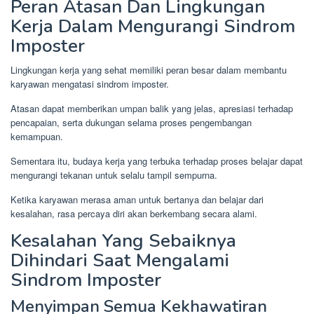
Peran Atasan Dan Lingkungan
Kerja Dalam Mengurangi Sindrom
Imposter
Lingkungan kerja yang sehat memiliki peran besar dalam membantu
karyawan mengatasi sindrom imposter.
Atasan dapat memberikan umpan balik yang jelas, apresiasi terhadap
pencapaian, serta dukungan selama proses pengembangan
kemampuan.
Sementara itu, budaya kerja yang terbuka terhadap proses belajar dapat
mengurangi tekanan untuk selalu tampil sempurna.
Ketika karyawan merasa aman untuk bertanya dan belajar dari
kesalahan, rasa percaya diri akan berkembang secara alami.
Kesalahan Yang Sebaiknya
Dihindari Saat Mengalami
Sindrom Imposter
Menyimpan Semua Kekhawatiran