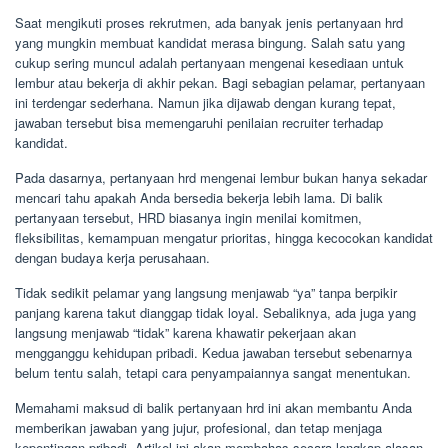
Saat mengikuti proses rekrutmen, ada banyak jenis pertanyaan hrd
yang mungkin membuat kandidat merasa bingung. Salah satu yang
cukup sering muncul adalah pertanyaan mengenai kesediaan untuk
lembur atau bekerja di akhir pekan. Bagi sebagian pelamar, pertanyaan
ini terdengar sederhana. Namun jika dijawab dengan kurang tepat,
jawaban tersebut bisa memengaruhi penilaian recruiter terhadap
kandidat.
Pada dasarnya, pertanyaan hrd mengenai lembur bukan hanya sekadar
mencari tahu apakah Anda bersedia bekerja lebih lama. Di balik
pertanyaan tersebut, HRD biasanya ingin menilai komitmen,
fleksibilitas, kemampuan mengatur prioritas, hingga kecocokan kandidat
dengan budaya kerja perusahaan.
Tidak sedikit pelamar yang langsung menjawab “ya” tanpa berpikir
panjang karena takut dianggap tidak loyal. Sebaliknya, ada juga yang
langsung menjawab “tidak” karena khawatir pekerjaan akan
mengganggu kehidupan pribadi. Kedua jawaban tersebut sebenarnya
belum tentu salah, tetapi cara penyampaiannya sangat menentukan.
Memahami maksud di balik pertanyaan hrd ini akan membantu Anda
memberikan jawaban yang jujur, profesional, dan tetap menjaga
kepentingan pribadi. Artikel ini akan membahas secara lengkap alasan