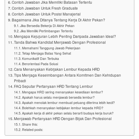
Contoh Jawaban Jika Memiliki Batasan Tertentu
Contoh Jawaban Untuk Fresh Graduate
Contoh Jawaban Untuk Posisi Manajerial
Bagaimana Jika Ditanya Tentang Kerja Di Akhir Pekan?
Jika Bersedia Bekerja Di Akhir Pekan
Jika Memiliki Pertimbangan Tertentu
Mengapa Kejujuran Lebih Penting Daripada Jawaban Ideal?
Tanda Bahwa Kandidat Menjawab Dengan Profesional
Memahami Tanggung Jawab Pekerjaan
Tetap Menjaga Batas Yang Sehat
Komunikatif Dan Terbuka
Berorientasi Pada Solusi
Cara Menanyakan Kebijakan Lembur Kepada HRD
Tips Menjaga Keseimbangan Antara Komitmen Dan Kehidupan
Pribadi
FAQ Seputar Pertanyaan HRD Tentang Lembur
Mengapa HRD sering menanyakan kesediaan lembur?
Apakah harus selalu menjawab bersedia lembur?
Apakah menolak lembur membuat peluang diterima lebih kecil?
Bolehkah menanyakan kebijakan lembur kepada HRD?
Apakah kerja di akhir pekan selalu berarti budaya kerja buruk?
Menjawab Pertanyaan HRD Dengan Bijak Dan Profesional
Share this:
Related posts: