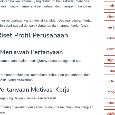
unjukkan bahwa lamaran yang dikirim bukan sekadar mencoba
fresh
n waktu untuk memahami perusahaan dan mempertimbangkan
inter
ya perusahaan yang menilai kandidat. Sebagai pencari kerja,
 tersebut sesuai dengan kebutuhan dan harapan karier Anda.
jam k
set Profil Perusahaan
karya
keseh
at Menjawab Pertanyaan
lingk
il perusahaan adalah meningkatnya rasa percaya diri saat
mana
n melamar pekerjaan, memahami kebutuhan perusahaan, dan
sisi yang ditawarkan.
motiv
rtanyaan Motivasi Kerja
Peng
ergabung dengan perusahaan tersebut.
persi
emberikan jawaban yang spesifik dan meyakinkan dibandingkan
ate.
platf