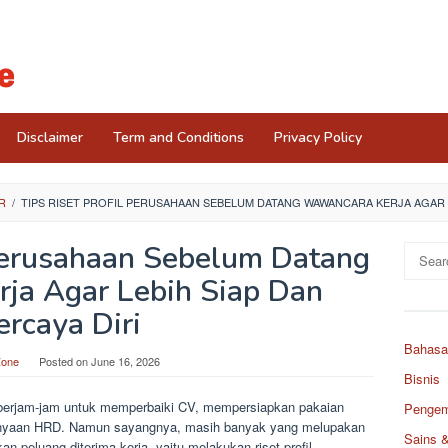
Disclaimer
Term and Conditions
Privacy Policy
R
/
TIPS RISET PROFIL PERUSAHAAN SEBELUM DATANG WAWANCARA KERJA AGAR L
 Perusahaan Sebelum Datang
Search
for:
ja Agar Lebih Siap Dan
ercaya Diri
Bahasa
Zone
Posted on
June 16, 2026
Bisnis
berjam-jam untuk memperbaiki CV, mempersiapkan pakaian
Pengemb
tanyaan HRD. Namun sayangnya, masih banyak yang melupakan
Sains 
n peluang diterima kerja, yaitu melakukan riset profil