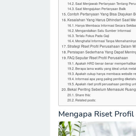
Saat Menjawab Pertanyaan Tentang Per
Saat Mengajukan Pertanyaan Balik
Contoh Pertanyaan Yang Bisa Diajukan Be
Kesalahan Yang Harus Dihindari Saat Mel
Hanya Membaca Informasi Secara Sekila
Mengandalkan Satu Sumber Informasi
Terlalu Fokus Pada Gaji
Menghafal Informasi Tanpa Memahaminy
Strategi Riset Profil Perusahaan Dalam W
Persiapan Sederhana Yang Dapat Mening
FAQ Seputar Riset Profil Perusahaan
Apakah HRD benar-benar memperhatikan 
Berapa lama waktu yang ideal untuk melak
Apakah cukup hanya membaca website r
Informasi apa yang paling penting diketah
Apakah riset profil perusahaan penting un
Bekal Penting Sebelum Memasuki Ruan
Share this:
Related posts:
Mengapa Riset Profil