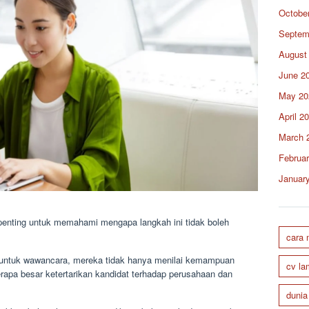
Octobe
Septem
August
June 2
May 20
April 2
March 
Februa
Januar
enting untuk memahami mengapa langkah ini tidak boleh
cara
untuk wawancara, mereka tidak hanya menilai kemampuan
cv la
erapa besar ketertarikan kandidat terhadap perusahaan dan
dunia