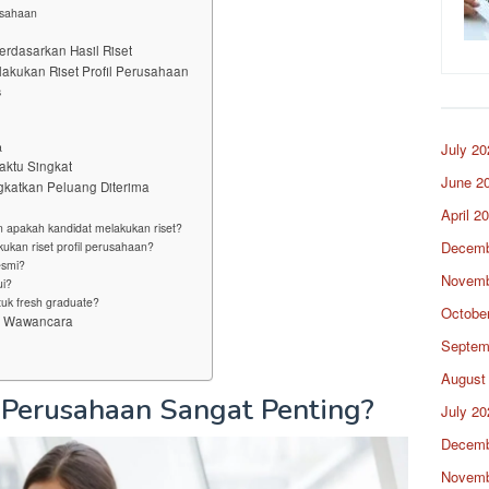
usahaan
rdasarkan Hasil Riset
akukan Riset Profil Perusahaan
s
a
July 20
aktu Singkat
June 2
katkan Peluang Diterima
April 2
apakah kandidat melakukan riset?
Decemb
ukan riset profil perusahaan?
esmi?
Novemb
ui?
tuk fresh graduate?
Octobe
g Wawancara
Septem
August
 Perusahaan Sangat Penting?
July 20
Decemb
Novemb