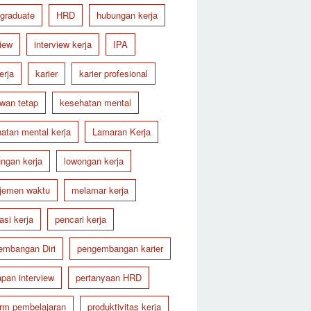
 graduate
HRD
hubungan kerja
view
interview kerja
IPA
erja
karier
karier profesional
wan tetap
kesehatan mental
atan mental kerja
Lamaran Kerja
ungan kerja
lowongan kerja
jemen waktu
melamar kerja
asi kerja
pencari kerja
embangan Diri
pengembangan karier
apan interview
pertanyaan HRD
orm pembelajaran
produktivitas kerja