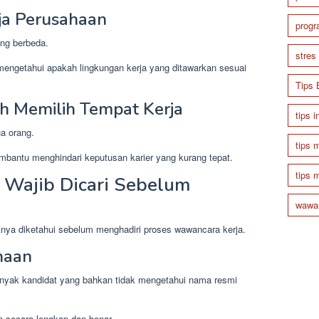
a Perusahaan
prog
ang berbeda.
stres
t mengetahui apakah lingkungan kerja yang ditawarkan sesuai
Tips 
ah Memilih Tempat Kerja
tips i
a orang.
tips 
embantu menghindari keputusan karier yang kurang tepat.
tips 
 Wajib Dicari Sebelum
wawan
knya diketahui sebelum menghadiri proses wawancara kerja.
haan
banyak kandidat yang bahkan tidak mengetahui nama resmi
secara lengkap dan benar.