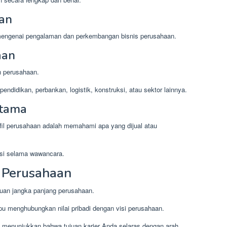
aan
mengenai pengalaman dan perkembangan bisnis perusahaan.
aan
n perusahaan.
endidikan, perbankan, logistik, konstruksi, atau sektor lainnya.
Utama
rofil perusahaan adalah memahami apa yang dijual atau
usi selama wawancara.
i Perusahaan
juan jangka panjang perusahaan.
menghubungkan nilai pribadi dengan visi perusahaan.
 menunjukkan bahwa tujuan karier Anda selaras dengan arah