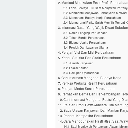
Manfaat Melakukan Riset Profil Perusah
Lebih Percaya Diri Saat Menjawab Pertan
Membantu Menjawab Pertanyaan Motivasi 
Memahami Budaya Kerja Perusahaan
Mengurangi Risiko Salah Memilih Tempat K
Informasi Dasar Yang Wajib Dicari Sebel
Nama Lengkap Perusahaan
Tahun Berdiri Perusahaan
Bidang Usaha Perusahaan
Produk Dan Layanan Utama
Pelajari Visi Dan Misi Perusahaan
Kenali Struktur Dan Skala Perusahaan
Jumlah Karyawan
Lokasi Kantor
Cakupan Operasional
Cari Informasi Mengenai Budaya Kerja
Periksa Website Resmi Perusahaan
Pelajari Media Sosial Perusahaan
Perhatikan Berita Dan Perkembangan Ter
Cari Informasi Mengenai Posisi Yang Dil
Pelajari Profil Pewawancara Jika Memun
Baca Ulasan Karyawan Dan Mantan Kar
Pahami Kompetitor Perusahaan
Cara Menggunakan Hasil Riset Saat Wa
Saat Menjawab Pertanyaan Alasan Mela