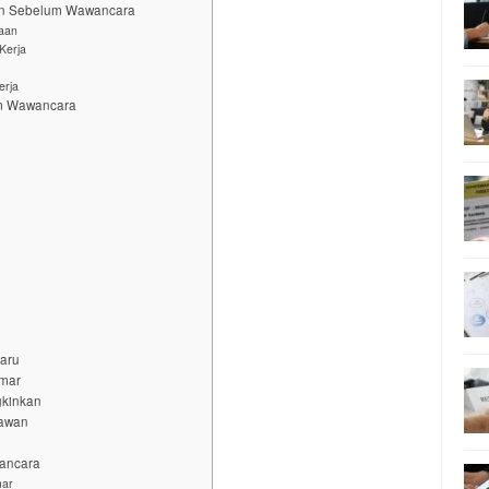
aan Sebelum Wawancara
yaan
Kerja
erja
um Wawancara
baru
amar
gkinkan
yawan
wancara
mar