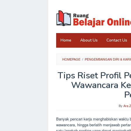
Skip
to
content
Home
About Us
Contact Us
HOMEPAGE
/
PENGEMBANGAN DIRI & KARI
Tips Riset Profil
Wawancara Ker
P
By
Ara 
Banyak pencari kerja menghabiskan waktu 
wawancara, hingga berlatih menjawab per
satu langkah penting yang dapat meningkatka