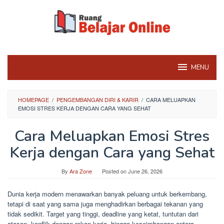
Skip
to
content
MENU
HOMEPAGE
/
PENGEMBANGAN DIRI & KARIR
/
CARA MELUAPKAN
EMOSI STRES KERJA DENGAN CARA YANG SEHAT
Cara Meluapkan Emosi Stres
Kerja dengan Cara yang Sehat
By
Ara Zone
Posted on
June 26, 2026
Dunia kerja modern menawarkan banyak peluang untuk berkembang,
tetapi di saat yang sama juga menghadirkan berbagai tekanan yang
tidak sedikit. Target yang tinggi, deadline yang ketat, tuntutan dari
atasan, konflik dengan rekan kerja, hingga keseimbangan antara