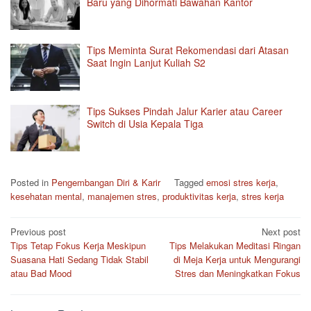
Baru yang Dihormati Bawahan Kantor
Tips Meminta Surat Rekomendasi dari Atasan
Saat Ingin Lanjut Kuliah S2
Tips Sukses Pindah Jalur Karier atau Career
Switch di Usia Kepala Tiga
Posted in
Pengembangan Diri & Karir
Tagged
emosi stres kerja
,
kesehatan mental
,
manajemen stres
,
produktivitas kerja
,
stres kerja
Post
Previous post
Next post
Tips Tetap Fokus Kerja Meskipun
Tips Melakukan Meditasi Ringan
navigation
Suasana Hati Sedang Tidak Stabil
di Meja Kerja untuk Mengurangi
atau Bad Mood
Stres dan Meningkatkan Fokus