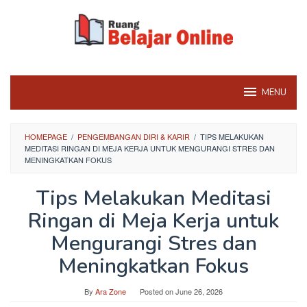
Skip
to
content
MENU
HOMEPAGE
/
PENGEMBANGAN DIRI & KARIR
/
TIPS MELAKUKAN
MEDITASI RINGAN DI MEJA KERJA UNTUK MENGURANGI STRES DAN
MENINGKATKAN FOKUS
Tips Melakukan Meditasi
Ringan di Meja Kerja untuk
Mengurangi Stres dan
Meningkatkan Fokus
By
Ara Zone
Posted on
June 26, 2026