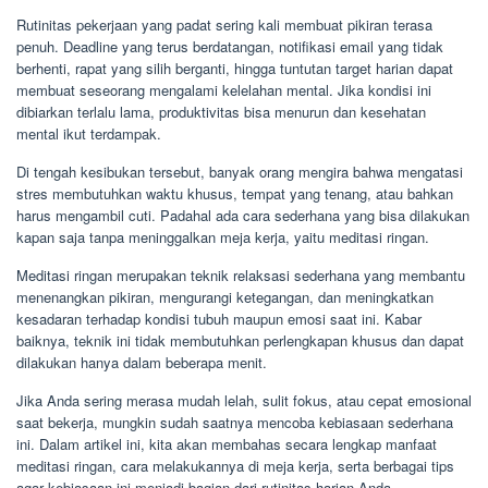
Rutinitas pekerjaan yang padat sering kali membuat pikiran terasa
penuh. Deadline yang terus berdatangan, notifikasi email yang tidak
berhenti, rapat yang silih berganti, hingga tuntutan target harian dapat
membuat seseorang mengalami kelelahan mental. Jika kondisi ini
dibiarkan terlalu lama, produktivitas bisa menurun dan kesehatan
mental ikut terdampak.
Di tengah kesibukan tersebut, banyak orang mengira bahwa mengatasi
stres membutuhkan waktu khusus, tempat yang tenang, atau bahkan
harus mengambil cuti. Padahal ada cara sederhana yang bisa dilakukan
kapan saja tanpa meninggalkan meja kerja, yaitu meditasi ringan.
Meditasi ringan merupakan teknik relaksasi sederhana yang membantu
menenangkan pikiran, mengurangi ketegangan, dan meningkatkan
kesadaran terhadap kondisi tubuh maupun emosi saat ini. Kabar
baiknya, teknik ini tidak membutuhkan perlengkapan khusus dan dapat
dilakukan hanya dalam beberapa menit.
Jika Anda sering merasa mudah lelah, sulit fokus, atau cepat emosional
saat bekerja, mungkin sudah saatnya mencoba kebiasaan sederhana
ini. Dalam artikel ini, kita akan membahas secara lengkap manfaat
meditasi ringan, cara melakukannya di meja kerja, serta berbagai tips
agar kebiasaan ini menjadi bagian dari rutinitas harian Anda.