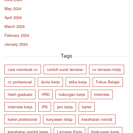
May 2024
April 2024
March 2024
February 2024
January 2024
Tags
cara membuat cv
contoh surat lamaran
cv lamaran kerja
cv profesional
dunia kerja
etika kerja
Fokus Belajar
fresh graduate
HRD
hubungan kerja
interview
interview kerja
IPA
jam kerja
karier
karier profesional
karyawan tetap
kesehatan mental
kesehatan mental kerja
Lamaran Kerja
lingkungan kerja